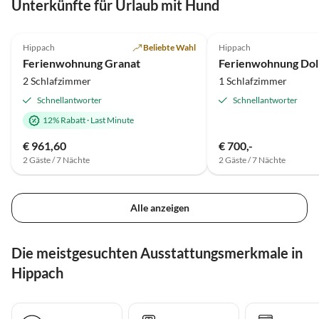
Unterkünfte für Urlaub mit Hund
4.8
(3)
Top-Inserat
5.0
(2)
Hippach
Beliebte Wahl
Hippach
Ferienwohnung Granat
Ferienwohnung Dol
2 Schlafzimmer
1 Schlafzimmer
Schnellantworter
Schnellantworter
12% Rabatt
·
Last Minute
€ 961,60
€ 700,-
2 Gäste / 7 Nächte
2 Gäste / 7 Nächte
Alle anzeigen
Die meistgesuchten Ausstattungsmerkmale in
Hippach