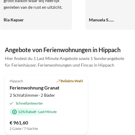
groot balkon waar wij heerlijk
genieten van de rust en uitzicht.
We zullen zeker nog vaker terug
Ria Kepser
Manuela S......
komen. Zeker een aanrader
Angebote von Ferienwohnungen in Hippach
Hier findest du 1 Last Minute Angebote sowie 1 Sonderangebote
für Ferienhäuser, Ferienwohnungen und Fincas in Hippach
4.8
(3)
Top-Inserat
Hippach
Beliebte Wahl
Ferienwohnung Granat
2 Schlafzimmer· 2 Bäder
Schnellantworter
12% Rabatt
·
Last Minute
€ 961,60
2 Gäste / 7 Nächte