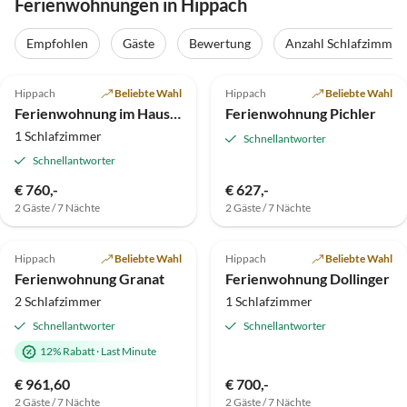
Ferienwohnungen in Hippach
Empfohlen
Gäste
Bewertung
Anzahl Schlafzimmer
4.9
(9)
Top-Inserat
5.0
(4)
Hippach
Beliebte Wahl
Hippach
Beliebte Wahl
Ferienwohnung im Haus Sunnbichl
Ferienwohnung Pichler
1 Schlafzimmer
Schnellantworter
Schnellantworter
€ 760,-
€ 627,-
2 Gäste / 7 Nächte
2 Gäste / 7 Nächte
4.8
(3)
Top-Inserat
5.0
(2)
Hippach
Beliebte Wahl
Hippach
Beliebte Wahl
Ferienwohnung Granat
Ferienwohnung Dollinger
2 Schlafzimmer
1 Schlafzimmer
Schnellantworter
Schnellantworter
12% Rabatt
·
Last Minute
€ 961,60
€ 700,-
2 Gäste / 7 Nächte
2 Gäste / 7 Nächte