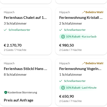
4.8
(1)
Top-Inserat
Hippach
Hippach
Beliebte Wahl
Ferienhaus Chalet auf 1700m mit Panorama Ausblick
Ferienwohnung Kristall Sommer
3 Schlafzimmer
2 Schlafzimmer
Schnellantworter
Schnellantworter
10% Rabatt
·
Kurzurlaub
€ 2.170,70
€ 980,50
2 Gäste / 7 Nächte
2 Gäste / 7 Nächte
Top-Inserat
Hippach
Hippach
Beliebte Wahl
Ferienhaus Stöckl Hans u. Sabine
Ferienwohnung Vogelnest
8 Schlafzimmer
1 Schlafzimmer
Schnellantworter
10% Rabatt
·
Last Minute
Kostenlose Stornierung
€ 650,90
Preis auf Anfrage
2 Gäste / 7 Nächte