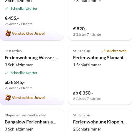
2 Schlafzimmer
2 Schlafzimmer
Schnellantworter
€ 455,-
2 Gäste / 7 Nächte
€ 820,-
Verstecktes Juwel
2 Gäste / 7 Nächte
5.0
(6)
5.0
(2)
St. Kanzian
St. Kanzian
Beliebte Wahl
Ferienwohnung Wassertheurer
Ferienwohnung Slamanig am Klopeiner See
3 Schlafzimmer
1 Schlafzimmer
Schnellantworter
ab € 845,-
2 Gäste / 7 Nächte
ab € 350,-
Verstecktes Juwel
2 Gäste / 7 Nächte
5.0
(1)
Top-Inserat
Klopeiner See - Südkärnten
St. Kanzian
Bungalow Ferienhaus am Linsendorfer See
Ferienwohnung Klopeinersee-Turnersee
3 Schlafzimmer
2 Schlafzimmer