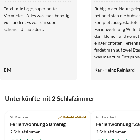
Total tolle Lage, super nette
Ruhig in der Natur gele
Vermieter . Alles was man benötigt
befindet sich die hübsc
vorhanden. Es war ein super
komplett ausgestattete
schöner Urlaub dort.
Ferienwohnung Willenb
dem kleinen und gemüt
eingerichteten Ferienh
findet man auf zwei Etag
was man zum Entspann
benötigt. Die netten Ve
E M
Karl-Heinz Reinhard
waren stets hilfsbereit
mag ist hier genau richt
aufgehoben.
Unterkünfte mit 2 Schlafzimmer
4.9
(15)
4.9
(8)
St. Kanzian
Beliebte Wahl
Grabelsdorf
Ferienwohnung Slamanig
2 Schlafzimmer
2 Schlafzimmer