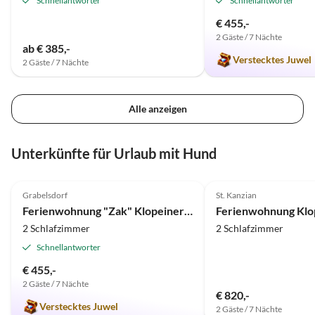
Schnellantworter
Schnellantworter
€ 455,-
2 Gäste / 7 Nächte
ab € 385,-
Verstecktes Juwel
2 Gäste / 7 Nächte
Alle anzeigen
Unterkünfte für Urlaub mit Hund
4.9
(8)
4.2
(6)
Grabelsdorf
St. Kanzian
Ferienwohnung "Zak" Klopeiner See
2 Schlafzimmer
2 Schlafzimmer
Schnellantworter
€ 455,-
2 Gäste / 7 Nächte
€ 820,-
Verstecktes Juwel
2 Gäste / 7 Nächte