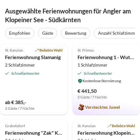
Ausgewählte Ferienwohnungen für Angler am
Klopeiner See - Südkärnten
Empfohlen
Gäste
Bewertung
Anzahl Schlafzimmer
4.9
(15)
4.9
(12)
St. Kanzian
Beliebte Wahl
St. Primus
Ferienwohnung Slamanig
Ferienwohnung 1 - Wutte Josefine
2 Schlafzimmer
1 Schlafzimmer
Schnellantworter
Schnellantworter
Kostenlose Stornierung
€ 441,50
2 Gäste / 7 Nächte
ab € 385,-
Verstecktes Juwel
2 Gäste / 7 Nächte
4.9
(8)
4.2
(6)
Top-Inserat
Grabelsdorf
St. Kanzian
Beliebte Wahl
Ferienwohnung "Zak" Klopeiner See
Ferienwohnung Klopeinersee, Turnersee