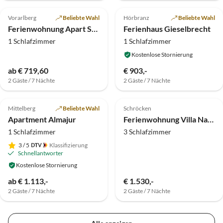
Top-Inserat
Top-Inserat
Vorarlberg
Beliebte Wahl
Hörbranz
Beliebte Wahl
Ferienwohnung Apart Solaria
Ferienhaus Gieselbrecht
1 Schlafzimmer
1 Schlafzimmer
Kostenlose Stornierung
ab € 719,60
€ 903,-
2 Gäste / 7 Nächte
2 Gäste / 7 Nächte
Top-Inserat
Top-Inserat
Mittelberg
Beliebte Wahl
Schröcken
Apartment Almajur
Ferienwohnung Villa Natur - wohnen der anderen Art
1 Schlafzimmer
3 Schlafzimmer
3
/ 5
Klassifizierung
Schnellantworter
Kostenlose Stornierung
ab € 1.113,-
€ 1.530,-
2 Gäste / 7 Nächte
2 Gäste / 7 Nächte