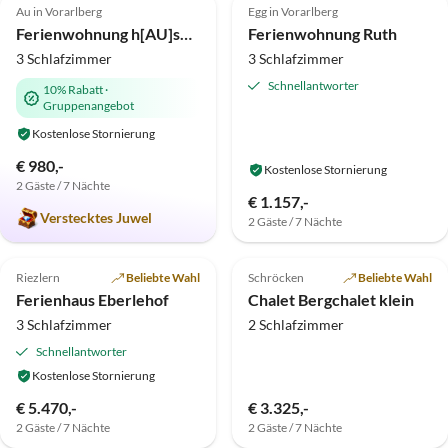
Au in Vorarlberg
Egg in Vorarlberg
Ferienwohnung h[AU]sblick
Ferienwohnung Ruth
3 Schlafzimmer
3 Schlafzimmer
Schnellantworter
10% Rabatt
·
Gruppenangebot
Kostenlose Stornierung
€ 980,-
Kostenlose Stornierung
2 Gäste / 7 Nächte
€ 1.157,-
Verstecktes Juwel
2 Gäste / 7 Nächte
Top-Inserat
Top-Inserat
Riezlern
Beliebte Wahl
Schröcken
Beliebte Wahl
Ferienhaus Eberlehof
Chalet Bergchalet klein
3 Schlafzimmer
2 Schlafzimmer
Schnellantworter
Kostenlose Stornierung
€ 5.470,-
€ 3.325,-
2 Gäste / 7 Nächte
2 Gäste / 7 Nächte