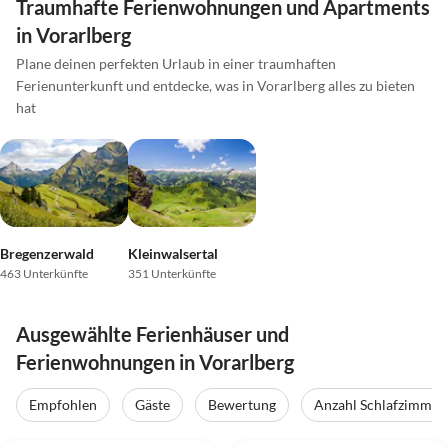
Traumhafte Ferienwohnungen und Apartments
in Vorarlberg
Plane deinen perfekten Urlaub in einer traumhaften
Ferienunterkunft und entdecke, was in Vorarlberg alles zu bieten
hat
Bregenzerwald
Kleinwalsertal
463 Unterkünfte
351 Unterkünfte
Ausgewählte Ferienhäuser und
Ferienwohnungen in Vorarlberg
Empfohlen
Gäste
Bewertung
Anzahl Schlafzimmer
5.0
(1)
Top-Inserat
5.0
(1)
Top-Inserat