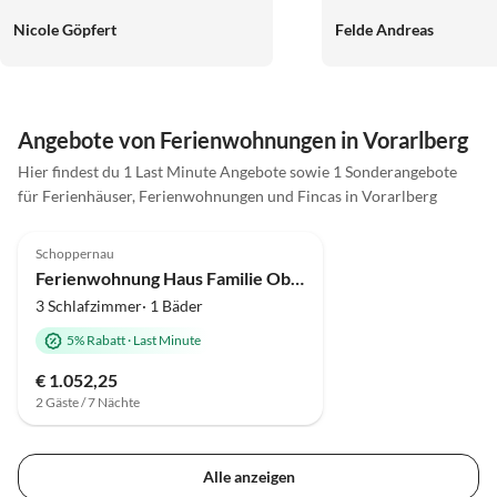
völlig ausreichend. Wir haben uns
jeden Fall weiter zu em
Nicole Göpfert
Felde Andreas
sehr wohlgefühlt. Herzliche Grüße
kommen auf jeden Fall 
Nicole und Robert
Angebote von Ferienwohnungen in Vorarlberg
Hier findest du 1 Last Minute Angebote sowie 1 Sonderangebote
für Ferienhäuser, Ferienwohnungen und Fincas in Vorarlberg
4.9
(17)
Schoppernau
Ferienwohnung Haus Familie Oberhauser
3 Schlafzimmer· 1 Bäder
5% Rabatt
·
Last Minute
€ 1.052,25
2 Gäste / 7 Nächte
Alle anzeigen