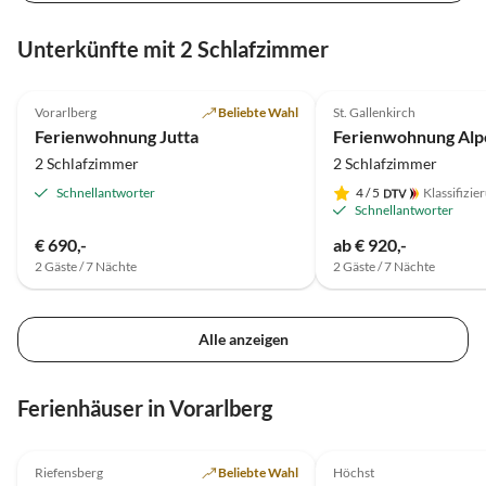
Unterkünfte mit 2 Schlafzimmer
4.7
(13)
4.9
(12)
Vorarlberg
Beliebte Wahl
St. Gallenkirch
Ferienwohnung Jutta
2 Schlafzimmer
2 Schlafzimmer
Schnellantworter
4
/ 5
Klassifizie
Schnellantworter
€ 690,-
ab € 920,-
2 Gäste / 7 Nächte
2 Gäste / 7 Nächte
Alle anzeigen
Ferienhäuser in Vorarlberg
4.8
(8)
Riefensberg
Beliebte Wahl
Höchst