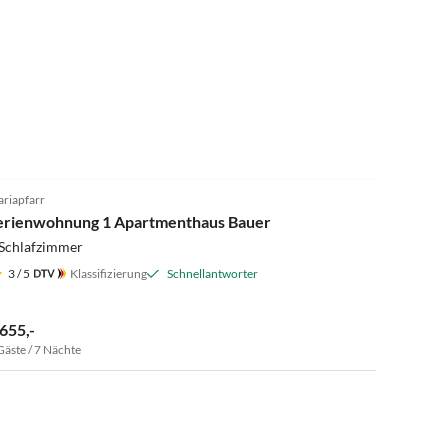
4.9
(8)
riapfarr
erienwohnung 1 Apartmenthaus Bauer
 Schlafzimmer
3
/ 5
Klassifizierung
Schnellantworter
 655,-
Gäste / 7 Nächte