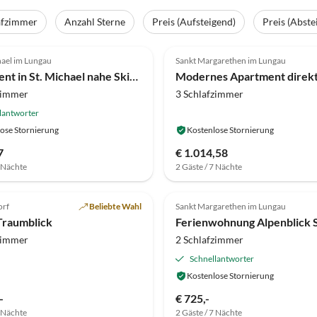
afzimmer
Anzahl Sterne
Preis (Aufsteigend)
Preis (Abste
(20)
4.3
(16)
hael im Lungau
Sankt Margarethen im Lungau
Apartment in St. Michael nahe Skipisten
zimmer
3 Schlafzimmer
lantworter
ose Stornierung
Kostenlose Stornierung
7
€ 1.014,58
7 Nächte
2 Gäste / 7 Nächte
(7)
Top-Inserat
orf
Beliebte Wahl
Sankt Margarethen im Lungau
Traumblick
zimmer
2 Schlafzimmer
Schnellantworter
Kostenlose Stornierung
-
€ 725,-
7 Nächte
2 Gäste / 7 Nächte