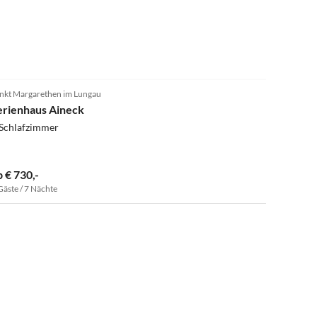
nkt Margarethen im Lungau
erienhaus Aineck
 Schlafzimmer
b € 730,-
Gäste / 7 Nächte