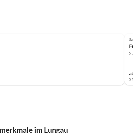
Sa
F
2
a
2 
smerkmale im Lungau