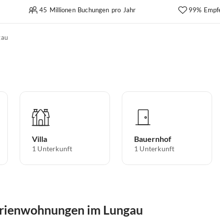
45 Millionen Buchungen pro Jahr
99% Empf
gau
Villa
Bauernhof
1
Unterkunft
1
Unterkunft
erienwohnungen im Lungau