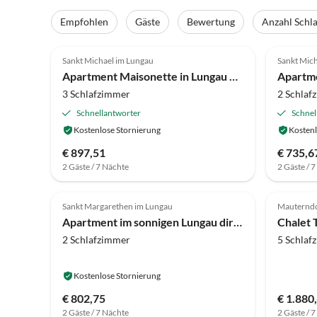
Empfohlen
Gäste
Bewertung
Anzahl Schl
4.2
(30)
4.3
Sankt Michael im Lungau
Sankt Mic
Apartment Maisonette in Lungau nahe Skipisten
3 Schlafzimmer
2 Schlaf
Schnellantworter
Schnel
Kostenlose Stornierung
Kostenl
€ 897,51
€ 735,6
2 Gäste / 7 Nächte
2 Gäste / 
3.8
(14)
5.0
Sankt Margarethen im Lungau
Mauternd
Apartment im sonnigen Lungau direkt am Lift
Chalet 
2 Schlafzimmer
5 Schlaf
Kostenlose Stornierung
€ 802,75
€ 1.880,
2 Gäste / 7 Nächte
2 Gäste / 