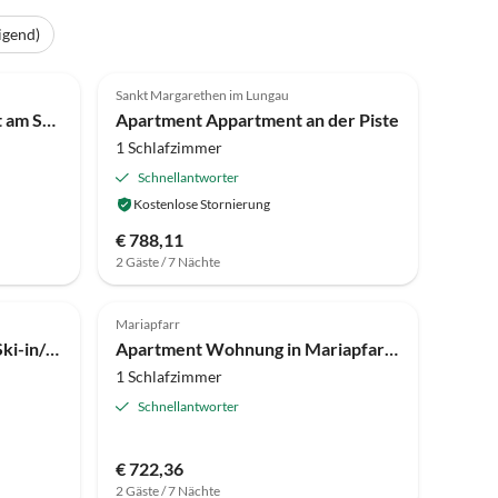
igend)
4.1
(16)
Sankt Margarethen im Lungau
Modernes Apartment direkt am Skilift
Apartment Appartment an der Piste
1 Schlafzimmer
Schnellantworter
Kostenlose Stornierung
€ 788,11
2 Gäste / 7 Nächte
Top-Inserat
Mariapfarr
Ferienwohnung Alpenblick Ski-in/Ski-out
Apartment Wohnung in Mariapfarr nahe Skipisten
1 Schlafzimmer
Schnellantworter
€ 722,36
2 Gäste / 7 Nächte