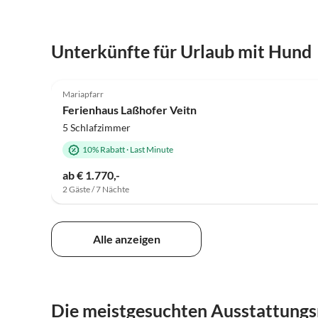
Unterkünfte für Urlaub mit Hund
4.9
(2)
Mariapfarr
Ferienhaus Laßhofer Veitn
5 Schlafzimmer
10% Rabatt
·
Last Minute
ab € 1.770,-
2 Gäste / 7 Nächte
Alle anzeigen
Die meistgesuchten Ausstattung