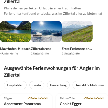
Zillertal
Plane deinen perfekten Urlaub in einer traumhaften
Ferienunterkunft und entdecke, was im Zillertal alles zu bieten hat
Mayrhofen-Hippach
Zillertalarena
Erste Ferienregion im Zillertal
4 Unterkünfte
2 Unterkünfte
2 Unterkünfte
Ausgewählte Ferienwohnungen für Angler im
Zillertal
Empfohlen
Gäste
Bewertung
Anzahl Schlafzimmer
4.9
(21)
5.0
(5)
Fügen
Beliebte Wahl
Zell am Ziller
Beliebte Wahl
Apartment Panorama
Chalet Egger