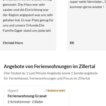
super nette Vermieter... 
genossen. Das Haus war sehr
kommen gerne wieder !
sauber und die Einrichtung war
der Region angepasst was uns sehr
gefallen hat. Es war Platz genug für
uns und unsere 3 Hunde.Die
Familie Egger stand uns jederzeit
zur Verfügung wenn wir Hilfe
brauchten.Eine sehr nette Familie.
Christel Horn
RK
Wir bedanken uns noch einmal
recht herzlich bei Familie Egger
für die schöne Zeit welche wir hier
verbringen durften. Ich vergebe 5
Angebote von Ferienwohnungen im Zillertal
Sterne für das Chalet Egger.
Hier findest du 1 Last Minute Angebote sowie 1 Sonderangebote
für Ferienhäuser, Ferienwohnungen und Fincas im Zillertal
4.8
(3)
Top-Inserat
Hippach
Beliebte Wahl
Ferienwohnung Granat
2 Schlafzimmer· 2 Bäder