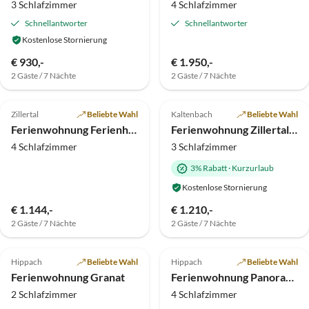
3 Schlafzimmer
4 Schlafzimmer
Schnellantworter
Schnellantworter
Kostenlose Stornierung
€ 930,-
€ 1.950,-
2 Gäste / 7 Nächte
2 Gäste / 7 Nächte
4.7
(5)
5.0
(4)
Zillertal
Beliebte Wahl
Kaltenbach
Beliebte Wahl
Ferienwohnung Ferienhaus Schweinberger
Ferienwohnung Zillertal Fiechtl Kathi
4 Schlafzimmer
3 Schlafzimmer
3% Rabatt
·
Kurzurlaub
Kostenlose Stornierung
€ 1.144,-
€ 1.210,-
2 Gäste / 7 Nächte
2 Gäste / 7 Nächte
4.8
(3)
Top-Inserat
Hippach
Beliebte Wahl
Hippach
Beliebte Wahl
Ferienwohnung Granat
Ferienwohnung Panoramablick
2 Schlafzimmer
4 Schlafzimmer