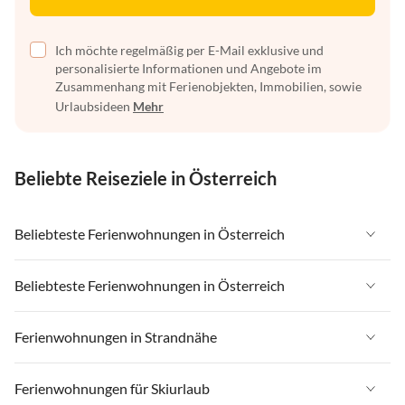
Ich möchte regelmäßig per E-Mail exklusive und
personalisierte Informationen und Angebote im
Zusammenhang mit Ferienobjekten, Immobilien, sowie
Urlaubsideen
Mehr
Beliebte Reiseziele in Österreich
Beliebteste Ferienwohnungen in Österreich
Ferienwohnungen in Österreich
Beliebteste Ferienwohnungen in Österreich
Ferienwohnungen in Tirol
Ferienwohnungen in Österreich
Ferienwohnungen in Strandnähe
Ferienwohnungen in Salzburger Land
Ferienwohnungen in Tirol
Ferienwohnungen in Steiermark
Ferienwohnungen in Strandnähe in Österreich
Ferienwohnungen für Skiurlaub
Ferienwohnungen in Salzburger Land