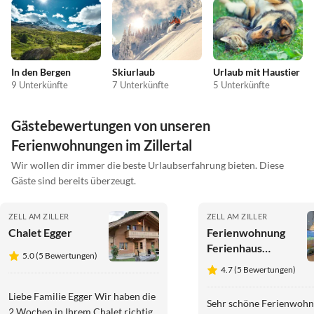
In den Bergen
Skiurlaub
Urlaub mit Haustier
9 Unterkünfte
7 Unterkünfte
5 Unterkünfte
Gästebewertungen von unseren
Ferienwohnungen im Zillertal
Wir wollen dir immer die beste Urlaubserfahrung bieten. Diese
Gäste sind bereits überzeugt.
ZELL AM ZILLER
ZELL AM ZILLER
Chalet Egger
Ferienwohnung
Ferienhaus
5.0 (5 Bewertungen)
Schweinberger
4.7 (5 Bewertungen)
Liebe Familie Egger Wir haben die
Sehr schöne Ferienwoh
2 Wochen in Ihrem Chalet richtig