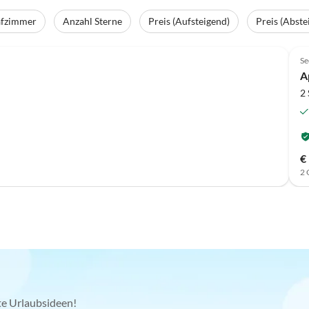
afzimmer
Anzahl Sterne
Preis (Aufsteigend)
Preis (Abste
Se
A
2
€
2 
kte Urlaubsideen!