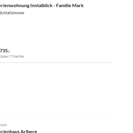
erienwohnung Inntalblick - Familie Mark
 Schlafzimmer
 735,-
Gäste / 7 Nächte
irsch
erienhaus Arlberg