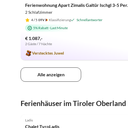
Ferienwohnung Apart Zimalis Galtür Ischgl 3-5 Per
2 Schlafzimmer
4
/ 5
Klassifizierung
Schnellantworter
5% Rabatt
·
Last Minute
€ 1.087,-
2 Gäste / 7 Nächte
Verstecktes Juwel
Alle anzeigen
Ferienhäuser im Tiroler Oberland
4.9
(35)
Ladis
Chalet TyroLadis