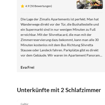
4.9 (50 Bewertungen)
Die Lage der Zimalis Apartements ist perfekt. Man hat
Wanderwege direkt vor der Tür, die Bushaltestelle und
ein Supermarkt sind in nur wenigen Minuten zu Fuß
erreichbar. Mit der Silvrettacard, die man mit der
Zimmerreservierung dazu bekommt, kann man alle 30
Minuten kostenlos mit dem Bus Richtung Silvretta
Stausee oder Landeck fahren. Parkplätze gibt es direkt
vor dem Gebäude. Wir waren im Apartement Panorama
untergebracht, das neu renoviert ist. Das Apartement ist
zweckmäßig eingerichtet und es fehlt an nichts. Wir
Eva Frei
haben die Unterkunft sehr sauber angetroffen. Die
Betten haben bequeme Matratzen und auch die Kissen
und Bettdecken sind angenehm. Von dem Apartement
hat man einen herrlichen Blick auf die Berge und nach
Unterkünfte mit 2 Schlafzimmer
Galtür. Das Haus befindet sich in einer sehr ruhigen Lage.
4.9
(25)
Galtür