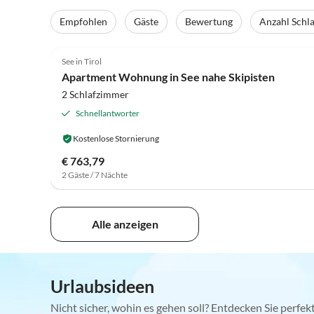
Empfohlen
Gäste
Bewertung
Anzahl Schl
4.3
(41)
See in Tirol
Apartment Wohnung in See nahe Skipisten
2 Schlafzimmer
Schnellantworter
Kostenlose Stornierung
€ 763,79
2 Gäste / 7 Nächte
Alle anzeigen
Urlaubsideen
Nicht sicher, wohin es gehen soll? Entdecken Sie perfe