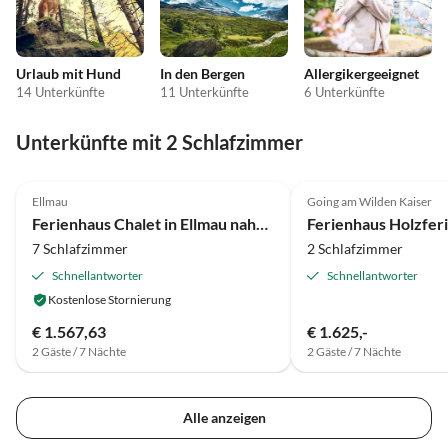
Urlaub mit Hund
In den Bergen
Allergikergeeignet
14 Unterkünfte
11 Unterkünfte
6 Unterkünfte
Unterkünfte mit 2 Schlafzimmer
3.9
(63)
Ellmau
Going am Wilden Kaiser
Ferienhaus Chalet in Ellmau nahe Skipisten
7 Schlafzimmer
2 Schlafzimmer
Schnellantworter
Schnellantworter
Kostenlose Stornierung
€ 1.567,63
€ 1.625,-
2 Gäste / 7 Nächte
2 Gäste / 7 Nächte
Alle anzeigen