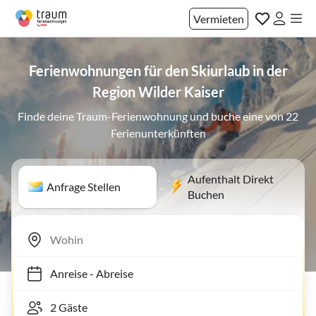
Vermieten
Ferienwohnungen für den Skiurlaub in der
Region Wilder Kaiser
Finde deine Traum-Ferienwohnung und buche eine von 22
Ferienunterkünften
Aufenthalt Direkt
Anfrage Stellen
Buchen
Anreise
-
Abreise