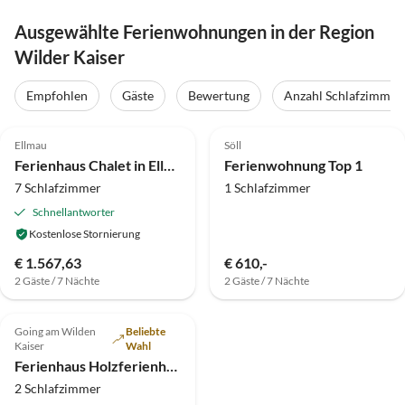
Ausgewählte Ferienwohnungen in der Region
Wilder Kaiser
Empfohlen
Gäste
Bewertung
Anzahl Schlafzimmer
3.9
(63)
Ellmau
Söll
Ferienhaus Chalet in Ellmau nahe Skipisten
Ferienwohnung Top 1
7 Schlafzimmer
1 Schlafzimmer
Schnellantworter
Kostenlose Stornierung
€ 1.567,63
€ 610,-
2 Gäste / 7 Nächte
2 Gäste / 7 Nächte
Going am Wilden
Beliebte
Kaiser
Wahl
Ferienhaus Holzferienhaus beim Bauernhof
2 Schlafzimmer