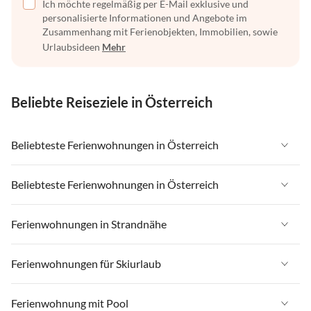
Ich möchte regelmäßig per E-Mail exklusive und
personalisierte Informationen und Angebote im
Zusammenhang mit Ferienobjekten, Immobilien, sowie
Urlaubsideen
Mehr
Beliebte Reiseziele in Österreich
Beliebteste Ferienwohnungen in Österreich
Ferienwohnungen in Österreich
Beliebteste Ferienwohnungen in Österreich
Ferienwohnungen in Tirol
Ferienwohnungen in Österreich
Ferienwohnungen in Strandnähe
Ferienwohnungen in Salzburger Land
Ferienwohnungen in Tirol
Ferienwohnungen in Steiermark
Ferienwohnungen in Strandnähe in Österreich
Ferienwohnungen für Skiurlaub
Ferienwohnungen in Salzburger Land
Ferienwohnungen in Zell am See - Pinzgau
Ferienwohnungen in Strandnähe in Kärnten
Ferienwohnungen in Steiermark
Ferienwohnungen für Skiurlaub in Österreich
Ferienwohnung mit Pool
Ferienwohnungen in Zillertal