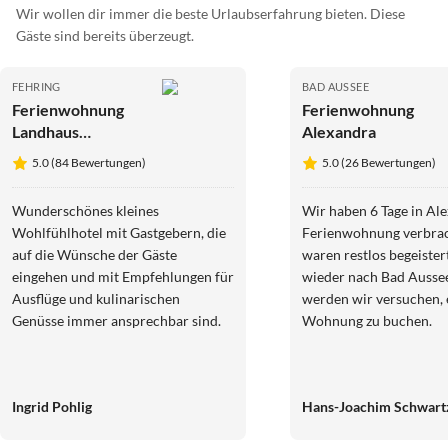
Wir wollen dir immer die beste Urlaubserfahrung bieten. Diese
Gäste sind bereits überzeugt.
FEHRING
BAD AUSSEE
Ferienwohnung
Ferienwohnung
Landhaus
Alexandra
FühlDichWohl
5.0 (84 Bewertungen)
5.0 (26 Bewertungen)
Wunderschönes kleines
Wir haben 6 Tage in Al
Wohlfühlhotel mit Gastgebern, die
Ferienwohnung verbra
auf die Wünsche der Gäste
waren restlos begeistert. Wenn w
eingehen und mit Empfehlungen für
wieder nach Bad Aussee
Ausflüge und kulinarischen
werden wir versuchen, erneut diese
Genüsse immer ansprechbar sind.
Wohnung zu buchen.
Ingrid Pohlig
Hans-Joachim Schwart