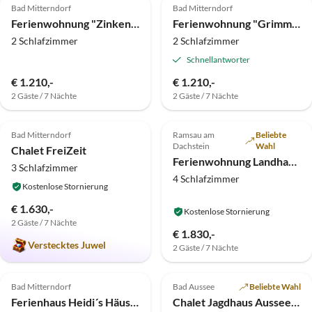
Bad Mitterndorf
Bad Mitterndorf
Ferienwohnung "Zinkenstadl"
Ferienwohnung "Grimmingstadl"
2 Schlafzimmer
2 Schlafzimmer
Schnellantworter
€ 1.210,-
€ 1.210,-
2 Gäste / 7 Nächte
2 Gäste / 7 Nächte
4.9
(7)
Top-Inserat
4.9
(4)
Top-Inserat
Bad Mitterndorf
Ramsau am
Beliebte
Dachstein
Wahl
Chalet FreiZeit
Ferienwohnung Landhaus Heimat
3 Schlafzimmer
4 Schlafzimmer
Kostenlose Stornierung
€ 1.630,-
Kostenlose Stornierung
2 Gäste / 7 Nächte
€ 1.830,-
Verstecktes Juwel
2 Gäste / 7 Nächte
5.0
(1)
Top-Inserat
5.0
(1)
Top-Inserat
Bad Mitterndorf
Bad Aussee
Beliebte Wahl
Ferienhaus Heidi´s Häuschen
Chalet Jagdhaus Ausseerland