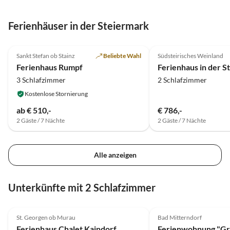
Ferienhäuser in der Steiermark
4.7
(14)
4.8
(5)
Sankt Stefan ob Stainz
Beliebte Wahl
Südsteirisches Weinland
Ferienhaus Rumpf
Ferienhaus in der S
3 Schlafzimmer
2 Schlafzimmer
Kostenlose Stornierung
ab € 510,-
€ 786,-
2 Gäste / 7 Nächte
2 Gäste / 7 Nächte
Alle anzeigen
Unterkünfte mit 2 Schlafzimmer
4.9
(21)
5.0
(7)
St. Georgen ob Murau
Bad Mitterndorf
Ferienhaus Chalet Kaindorf
Ferienwohnung "Gr