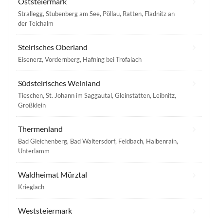
Oststeiermark
Strallegg
,
Stubenberg am See
,
Pöllau
,
Ratten
,
Fladnitz an
der Teichalm
Steirisches Oberland
Eisenerz
,
Vordernberg
,
Hafning bei Trofaiach
Südsteirisches Weinland
Tieschen
,
St. Johann im Saggautal
,
Gleinstätten
,
Leibnitz
,
Großklein
Thermenland
Bad Gleichenberg
,
Bad Waltersdorf
,
Feldbach
,
Halbenrain
,
Unterlamm
Waldheimat Mürztal
Krieglach
Weststeiermark