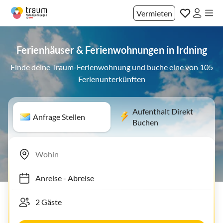
Vermieten
Ferienhäuser & Ferienwohnungen in Irdning
Finde deine Traum-Ferienwohnung und buche eine von 105
Ferienunterkünften
Aufenthalt Direkt
Anfrage Stellen
Buchen
Anreise
-
Abreise