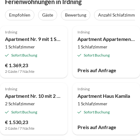
Ferienwohnungen in Irdning
Empfohlen
Gäste
Bewertung
Anzahl Schlafzimmer
Irdning
Irdning
Apartment Nr. 9 mit 1 Schlafraum/Dusche,
Apartment Appartement Nr. 6 mit Dusche, WC
1 Schlafzimmer
1 Schlafzimmer
Sofort Buchung
Sofort Buchung
€ 1.369,23
Preis auf Anfrage
2 Gäste / 7 Nächte
Irdning
Irdning
Apartment Nr. 10 mit 2 Schlafräume/Dusc
Apartment Haus Kamila
2 Schlafzimmer
1 Schlafzimmer
Sofort Buchung
Sofort Buchung
€ 1.530,23
Preis auf Anfrage
2 Gäste / 7 Nächte