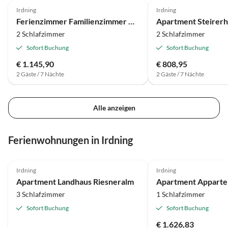
Irdning
Irdning
Ferienzimmer Familienzimmer mit Dusche, WC u. Balkon 2-4 Pers.
Apartment Steirerh
2 Schlafzimmer
2 Schlafzimmer
Sofort Buchung
Sofort Buchung
€ 1.145,90
€ 808,95
2 Gäste / 7 Nächte
2 Gäste / 7 Nächte
Alle anzeigen
Ferienwohnungen in Irdning
Irdning
Irdning
Apartment Landhaus Riesneralm
3 Schlafzimmer
1 Schlafzimmer
Sofort Buchung
Sofort Buchung
€ 1.626,83