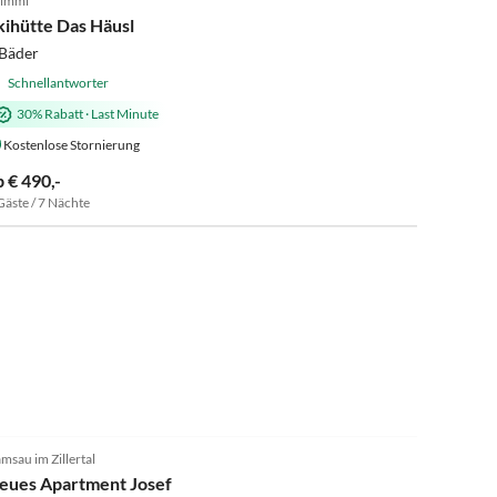
imml
kihütte Das Häusl
 Bäder
Schnellantworter
30% Rabatt
·
Last Minute
Kostenlose Stornierung
b € 490,-
Gäste / 7 Nächte
5.0
(17)
msau im Zillertal
eues Apartment Josef