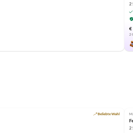
2
€
2 
Beliebte Wahl
Ma
F
2