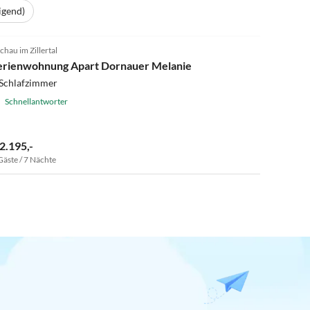
igend)
5.0
(20)
chau im Zillertal
erienwohnung Apart Dornauer Melanie
 Schlafzimmer
Schnellantworter
 2.195,-
Gäste / 7 Nächte