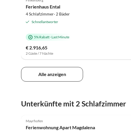
Finkenberg
Ferienhaus Ental
4 Schlafzimmer· 2 Bäder
Schnellantworter
5% Rabatt
·
Last Minute
€ 2.916,65
2 Gäste / 7 Nächte
Alle anzeigen
Unterkünfte mit 2 Schlafzimmer
5.0
(20)
Mayrhofen
Ferienwohnung Apart Magdalena