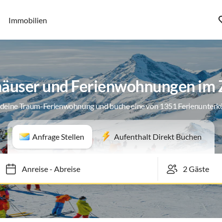
Immobilien
äuser und Ferienwohnungen im Z
 deine Traum-Ferienwohnung und buche eine von 1351 Ferienunterk
Anfrage Stellen
Aufenthalt Direkt Buchen
Anreise
-
Abreise