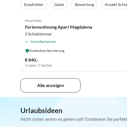
Empfohlen
Gäste
Bewertung
Anzahl Schl
5.0
(20)
Mayrhofen
Ferienwohnung Apart Magdalena
2 Schlafzimmer
Schnellantworter
Kostenlose Stornierung
€ 840,-
2 Gäste / 7 Nächte
Alle anzeigen
Urlaubsideen
Nicht sicher, wohin es gehen soll? Entdecken Sie perfe