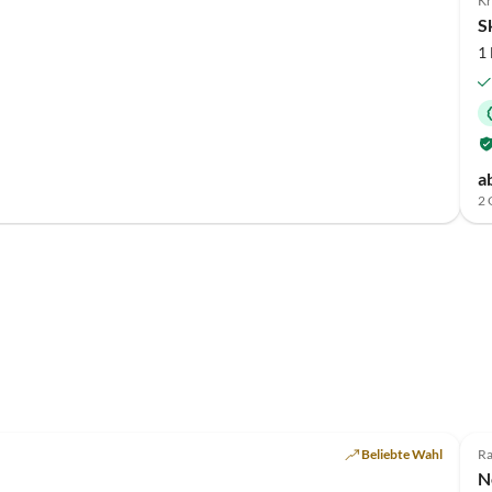
Kr
S
1
a
2 
Top-Inserat
Beliebte Wahl
Ra
N