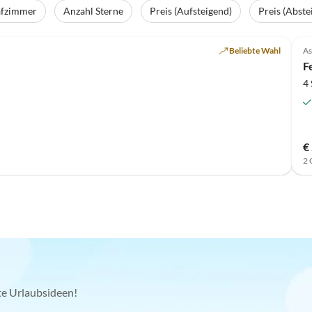
afzimmer
Anzahl Sterne
Preis (Aufsteigend)
Preis (Abste
Top-Inserat
Beliebte Wahl
As
F
4
€
2 
kte Urlaubsideen!