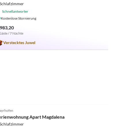
 Schlafzimmer
Schnellantworter
Kostenlose Stornierung
 983,20
Gäste / 7 Nächte
Verstecktes Juwel
5.0
(20)
yrhofen
erienwohnung Apart Magdalena
 Schlafzimmer