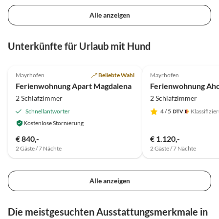
Alle anzeigen
Unterkünfte für Urlaub mit Hund
5.0
(20)
Top-Inserat
5.0
(5)
Mayrhofen
Beliebte Wahl
Mayrhofen
Ferienwohnung Apart Magdalena
2 Schlafzimmer
2 Schlafzimmer
Schnellantworter
4
/ 5
Klassifizie
Kostenlose Stornierung
€ 840,-
€ 1.120,-
2 Gäste / 7 Nächte
2 Gäste / 7 Nächte
Alle anzeigen
Die meistgesuchten Ausstattungsmerkmale in