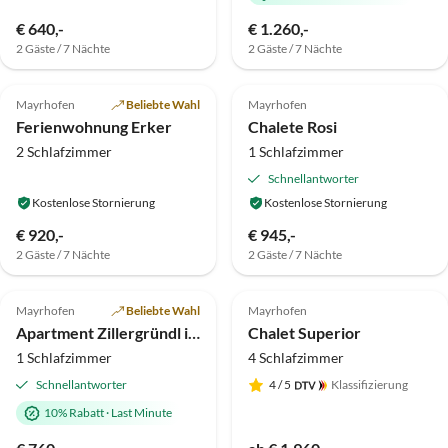
€ 640,-
€ 1.260,-
2 Gäste / 7 Nächte
2 Gäste / 7 Nächte
5.0
(3)
Top-Inserat
Mayrhofen
Beliebte Wahl
Mayrhofen
Ferienwohnung Erker
Chalete Rosi
2 Schlafzimmer
1 Schlafzimmer
Schnellantworter
Kostenlose Stornierung
Kostenlose Stornierung
€ 920,-
€ 945,-
2 Gäste / 7 Nächte
2 Gäste / 7 Nächte
Top-Inserat
Mayrhofen
Beliebte Wahl
Mayrhofen
Apartment Zillergründl im Ferienhof Hubertus
Chalet Superior
1 Schlafzimmer
4 Schlafzimmer
Schnellantworter
4
/ 5
Klassifizierung
10% Rabatt
·
Last Minute