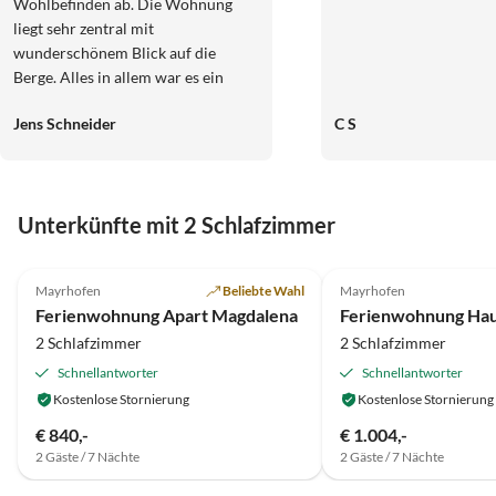
Wohlbefinden ab. Die Wohnung
liegt sehr zentral mit
wunderschönem Blick auf die
Berge. Alles in allem war es ein
wundervoller erster Urlaub im
Jens Schneider
C S
Zillertal bei einer sehr netten
Vermieterin Frau Klocker! Vielen
Dank für die gemütliche Zeit und
viele Grüße von Familie Schneider.
Unterkünfte mit 2 Schlafzimmer
Wir kommen bestimmt mal wieder
vorbei. :-)
5.0
(20)
Top-Inserat
5.0
(11)
Mayrhofen
Beliebte Wahl
Mayrhofen
Ferienwohnung Apart Magdalena
Ferienwohnung Haus
2 Schlafzimmer
2 Schlafzimmer
Schnellantworter
Schnellantworter
Kostenlose Stornierung
Kostenlose Stornierung
€ 840,-
€ 1.004,-
2 Gäste / 7 Nächte
2 Gäste / 7 Nächte