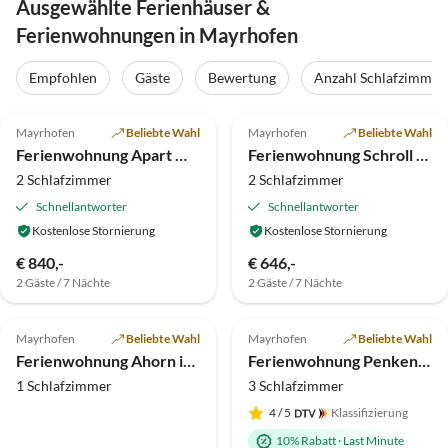
Ausgewählte Ferienhäuser &
Ferienwohnungen in Mayrhofen
Empfohlen
Gäste
Bewertung
Anzahl Schlafzimmer
5.0
(20)
Top-Inserat
5.0
(19)
Mayrhofen
Beliebte Wahl
Mayrhofen
Beliebte Wahl
Familienparadies
Ferienwohnung Apart Magdalena
Ferienwohnung Schroll Irmi
2 Schlafzimmer
2 Schlafzimmer
Schnellantworter
Schnellantworter
Kostenlose Stornierung
Kostenlose Stornierung
€ 840,-
€ 646,-
2 Gäste / 7 Nächte
2 Gäste / 7 Nächte
4.9
(12)
Top-Inserat
5.0
(6)
Mayrhofen
Beliebte Wahl
Mayrhofen
Beliebte Wahl
Ferienwohnung Ahorn im Landhaus Christina
Ferienwohnung Penkenblick im Haus Tasser
1 Schlafzimmer
3 Schlafzimmer
4
/ 5
Klassifizierung
10% Rabatt
·
Last Minute