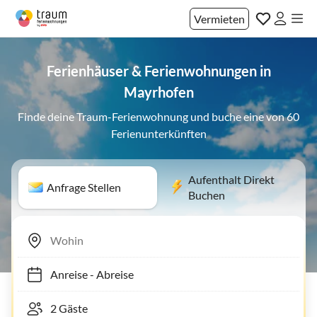
Vermieten
Ferienhäuser & Ferienwohnungen in
Mayrhofen
Finde deine Traum-Ferienwohnung und buche eine von 60
Ferienunterkünften
Aufenthalt Direkt
Anfrage Stellen
Buchen
Anreise
-
Abreise