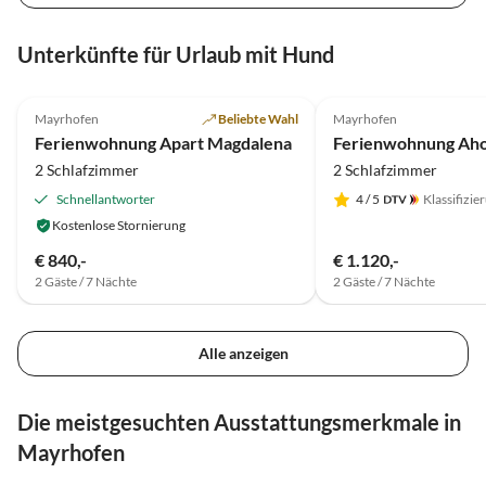
Unterkünfte für Urlaub mit Hund
5.0
(20)
Top-Inserat
5.0
(5)
Mayrhofen
Beliebte Wahl
Mayrhofen
Ferienwohnung Apart Magdalena
2 Schlafzimmer
2 Schlafzimmer
Schnellantworter
4
/ 5
Klassifizie
Kostenlose Stornierung
€ 840,-
€ 1.120,-
2 Gäste / 7 Nächte
2 Gäste / 7 Nächte
Alle anzeigen
Die meistgesuchten Ausstattungsmerkmale in
Mayrhofen