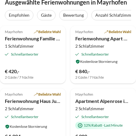
Ausgewählte Ferienwohnungen in Mayrhofen
Empfohlen
Gäste
Bewertung
Anzahl Schlafzimmer
4.9
(26)
5.0
(20)
Top-Inserat
Mayrhofen
Beliebte Wahl
Mayrhofen
Beliebte Wahl
Ferienwohnung Familie Kreidl
Ferienwohnung Apart Magdalena
1 Schlafzimmer
2 Schlafzimmer
Schnellantworter
Schnellantworter
Kostenlose Stornierung
€ 420,-
€ 840,-
2 Gäste / 7 Nächte
2 Gäste / 7 Nächte
5.0
(11)
5.0
(10)
Top-Inserat
Mayrhofen
Beliebte Wahl
Mayrhofen
Ferienwohnung Haus Julia
Apartment Alpenrose im Ferienhof Hubertus
2 Schlafzimmer
2 Schlafzimmer
Schnellantworter
Schnellantworter
12% Rabatt
·
Last Minute
Kostenlose Stornierung