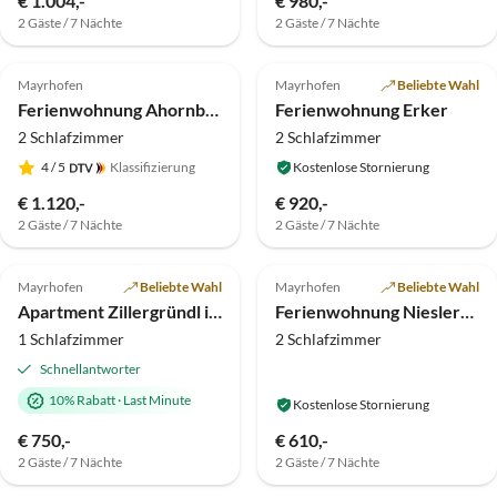
€ 1.004,-
€ 980,-
2 Gäste / 7 Nächte
2 Gäste / 7 Nächte
5.0
(5)
5.0
(3)
Top-Inserat
Mayrhofen
Mayrhofen
Beliebte Wahl
Ferienwohnung Ahornblick im Haus Tasser
Ferienwohnung Erker
2 Schlafzimmer
2 Schlafzimmer
4
/ 5
Klassifizierung
Kostenlose Stornierung
€ 1.120,-
€ 920,-
2 Gäste / 7 Nächte
2 Gäste / 7 Nächte
Top-Inserat
Mayrhofen
Beliebte Wahl
Mayrhofen
Beliebte Wahl
Apartment Zillergründl im Ferienhof Hubertus
Ferienwohnung Nieslerhof
1 Schlafzimmer
2 Schlafzimmer
Schnellantworter
10% Rabatt
·
Last Minute
Kostenlose Stornierung
€ 750,-
€ 610,-
2 Gäste / 7 Nächte
2 Gäste / 7 Nächte