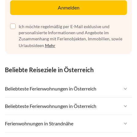
Anmelden
Ich möchte regelmäßig per E-Mail exklusive und
personalisierte Informationen und Angebote im
Zusammenhang mit Ferienobjekten, Immobilien, sowie
Urlaubsideen
Mehr
Beliebte Reiseziele in Österreich
Beliebteste Ferienwohnungen in Österreich
Ferienwohnungen in Österreich
Beliebteste Ferienwohnungen in Österreich
Ferienwohnungen in Tirol
Ferienwohnungen in Österreich
Ferienwohnungen in Strandnähe
Ferienwohnungen in Salzburger Land
Ferienwohnungen in Tirol