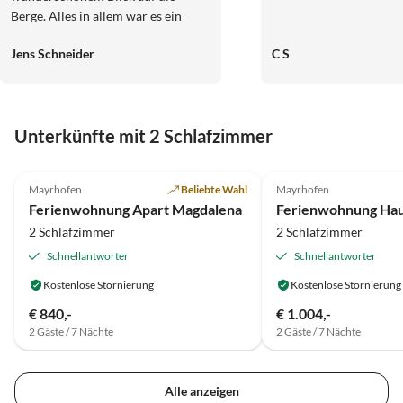
Berge. Alles in allem war es ein
wundervoller erster Urlaub im
Jens Schneider
C S
Zillertal bei einer sehr netten
Vermieterin Frau Klocker! Vielen
Dank für die gemütliche Zeit und
viele Grüße von Familie Schneider.
Unterkünfte mit 2 Schlafzimmer
Wir kommen bestimmt mal wieder
vorbei. :-)
5.0
(20)
Top-Inserat
5.0
(11)
Mayrhofen
Beliebte Wahl
Mayrhofen
Ferienwohnung Apart Magdalena
Ferienwohnung Haus
2 Schlafzimmer
2 Schlafzimmer
Schnellantworter
Schnellantworter
Kostenlose Stornierung
Kostenlose Stornierung
€ 840,-
€ 1.004,-
2 Gäste / 7 Nächte
2 Gäste / 7 Nächte
Alle anzeigen