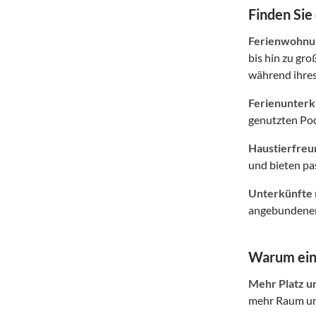
Finden Sie
Ferienwohnun
bis hin zu gr
während ihres
Ferienunterkü
genutzten Poo
Haustierfreu
und bieten p
Unterkünfte 
angebundener 
Warum eine
Mehr Platz u
mehr Raum und