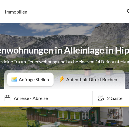
Immobilien
enwohnungen in Alleinlage in Hi
e deine Traum-Ferienwohnung und buche eine von 14 Ferienunterkü
Anfrage Stellen
Aufenthalt Direkt Buchen
Anreise
-
Abreise