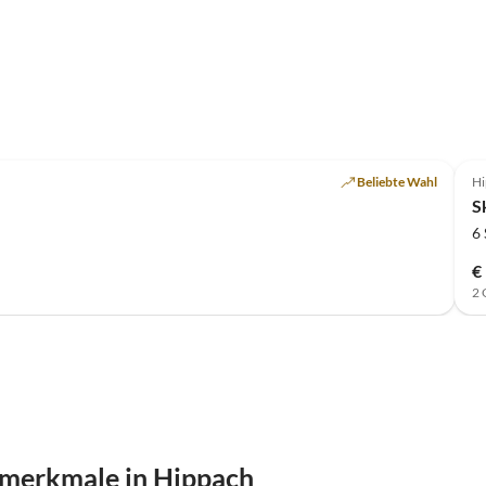
Beliebte Wahl
Hi
S
6
€
2 
smerkmale in Hippach