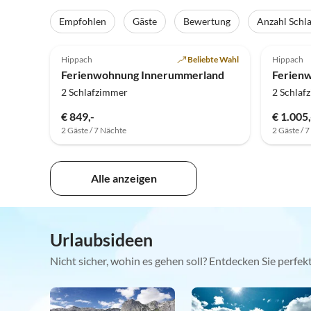
Empfohlen
Gäste
Bewertung
Anzahl Schl
5.0
(22)
5.0
Hippach
Beliebte Wahl
Hippach
Ferienwohnung Innerummerland
Ferienw
2 Schlafzimmer
2 Schlaf
€ 849,-
€ 1.005,
2 Gäste / 7 Nächte
2 Gäste / 
Alle anzeigen
Urlaubsideen
Nicht sicher, wohin es gehen soll? Entdecken Sie perfe