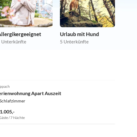
llergikergeeignet
Urlaub mit Hund
 Unterkünfte
5 Unterkünfte
5.0
(2)
ppach
erienwohnung Apart Auszeit
 Schlafzimmer
 1.005,-
Gäste / 7 Nächte