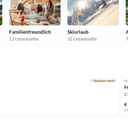
Familienfreundlich
Skiurlaub
A
13 Unterkünfte
10 Unterkünfte
7
Beliebte Wahl
Hi
F
2
€
2 