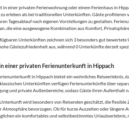
t in einer privaten Ferienwohnung oder einem Ferienhaus in Hippa
zu erleben als bei traditionellen Unterkünften. Gäste profitier
 ihren Tagesablauf nach eigenen Vorstellungen zu gestalten. Ferie
n, die eine ausgewogene Kombination aus Komfort, Privatsphäre
fügbaren Unterkünften zeichnen sich 3 besonders gut bewertete
hohe Gästezufriedenheit aus, während 0 Unterkünfte derzeit spezi
 in einer privaten Ferienunterkunft in Hippach
Ferienunterkunft in Hippach bietet ein wohnliches Reiseerlebnis, 
klassischen Unterkünften verfügen Ferienunterkünfte über separ
gung und private Außenbereiche, sodass Gäste ihren Aufenthalt 
 Unterkunft wird besonders von Reisenden geschätzt, die flexib
ter Atmosphäre bevorzugen. Ob für kurze Auszeiten oder längere 
lichen ein komfortables und selbstbestimmtes Urlaubserlebnis, m