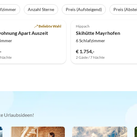
afzimmer
Anzahl Sterne
Preis (Aufsteigend)
Preis (Abste
(2)
Beliebte Wahl
Hippach
ohnung Apart Auszeit
Skihütte Mayrhofen
zimmer
6 Schlafzimmer
-
€ 1.754,-
7 Nächte
2 Gäste / 7 Nächte
kte Urlaubsideen!