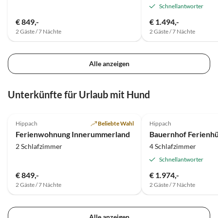
Personen zum einem
Fantastischer Ausgang
Schnellantworter
ausgezeichneten Preis/Leistungs-
für die Erkundung des Zi
€ 849,-
€ 1.494,-
Verhältnis.
Wir kommen gern wiede
2 Gäste / 7 Nächte
2 Gäste / 7 Nächte
Alle anzeigen
Unterkünfte für Urlaub mit Hund
5.0
(22)
Hippach
Beliebte Wahl
Hippach
Ferienwohnung Innerummerland
2 Schlafzimmer
4 Schlafzimmer
Schnellantworter
€ 849,-
€ 1.974,-
2 Gäste / 7 Nächte
2 Gäste / 7 Nächte
Alle anzeigen