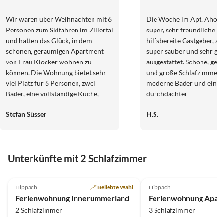
Wir waren über Weihnachten mit 6
Die Woche im Apt. Aho
Personen zum Skifahren im Zillertal
super, sehr freundliche
und hatten das Glück, in dem
hilfsbereite Gastgeber, 
schönen, geräumigen Apartment
super sauber und sehr 
von Frau Klocker wohnen zu
ausgestattet. Schöne, g
können. Die Wohnung bietet sehr
und große Schlafzimme
viel Platz für 6 Personen, zwei
moderne Bäder und ein 
Bäder, eine vollständige Küche,
durchdachter
Balkon, Skikeller. Frau Klocker
Gemeinschaftsraum/Küche
Stefan Süsser
H.S.
hatte sogar einen Weihnachtsbaum
waren 4 Familien mit e
aufgestellt. Das Apartment ist ideal
kleinen Kindern, Babyb
gelegen, um zur Horbergbahn oder
und Stühle wurden berei
zur Zillertal-Arena zu gelangen. In
und immer sehr schnell
Unterkünfte mit 2 Schlafzimmer
der Umgebung bieten sich viele
Fragen etc reagiert. De
Einkaufsmöglichkeiten. Frau
mit Fam. Haberl immer
5.0
(22)
4.9
(16)
Klocker hat schnell und freundlich
nett und unkompliziert.
Hippach
Beliebte Wahl
Hippach
reagiert, als wir noch einige Dinge
Anbindung durch mehr
Ferienwohnung Innerummerland
Ferienwohnung Apar
im Haushalt brauchten. Insgesamt
Buslinien in direkter N
2 Schlafzimmer
3 Schlafzimmer
eine ideale Unterkunft für 6
die Zillertalbahn fußläu