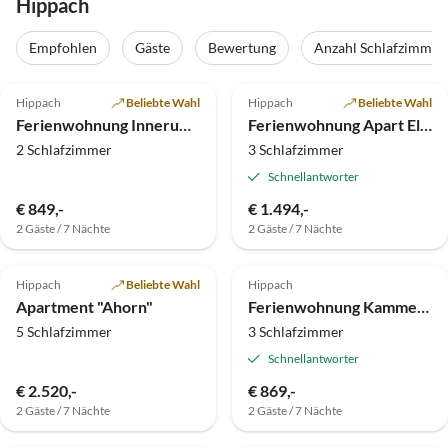
Hippach
Empfohlen
Gäste
Bewertung
Anzahl Schlafzimmer
5.0
(22)
4.9
(16)
Hippach
Beliebte Wahl
Hippach
Beliebte Wahl
Ferienwohnung Innerummerland
Ferienwohnung Apart Elfriede
2 Schlafzimmer
3 Schlafzimmer
Schnellantworter
€ 849,-
€ 1.494,-
2 Gäste / 7 Nächte
2 Gäste / 7 Nächte
5.0
(1)
Top-Inserat
Hippach
Beliebte Wahl
Hippach
Apartment "Ahorn"
Ferienwohnung Kammerlandhof
5 Schlafzimmer
3 Schlafzimmer
Schnellantworter
€ 2.520,-
€ 869,-
2 Gäste / 7 Nächte
2 Gäste / 7 Nächte