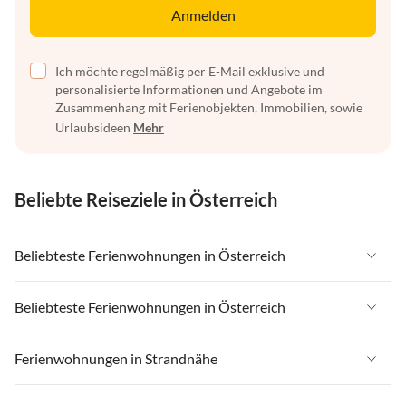
Anmelden
Ich möchte regelmäßig per E-Mail exklusive und
personalisierte Informationen und Angebote im
Zusammenhang mit Ferienobjekten, Immobilien, sowie
Urlaubsideen
Mehr
Beliebte Reiseziele in Österreich
Beliebteste Ferienwohnungen in Österreich
Ferienwohnungen in Österreich
Beliebteste Ferienwohnungen in Österreich
Ferienwohnungen in Tirol
Ferienwohnungen in Österreich
Ferienwohnungen in Strandnähe
Ferienwohnungen in Salzburger Land
Ferienwohnungen in Tirol
Ferienwohnungen in Steiermark