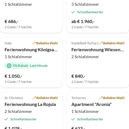
1 Schlafzimmer
3 Schlafzimmer
Schnellantworter
€ 686,-
ab € 1.960,-
2 Gäste / 7 Nächte
2 Gäste / 7 Nächte
5.0
(7)
Top-Inserat
4.9
(4)
Top-Inserat
Natz
Beliebte Wahl
Kastelbell-Tschars
Beliebte Wahl
Ferienwohnung Königsanger
Ferienwohnung Wiesenblick - Pia
1 Schlafzimmer
2 Schlafzimmer
5% Rabatt
·
Last Minute
€ 1.050,-
€ 840,-
2 Gäste / 7 Nächte
2 Gäste / 7 Nächte
4.9
(4)
Top-Inserat
5.0
(2)
Top-Inserat
St. Christina
Beliebte Wahl
Tscherms
Beliebte Wahl
Ferienwohnung La Rojula
Apartment "Aronia"
2 Schlafzimmer
1 Schlafzimmer
Schnellantworter
Schnellantworter
€ 1.078,-
€ 623,-