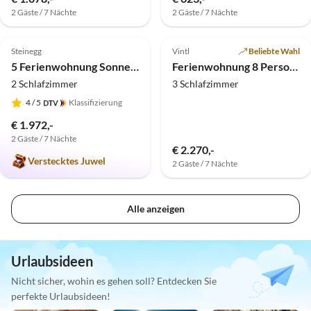
2 Gäste / 7 Nächte
2 Gäste / 7 Nächte
5.0
(1)
Top-Inserat
Top-Inserat
Steinegg
Vintl
Beliebte Wahl
5 Ferienwohnung Sonne, Mond und Sterne
Ferienwohnung 8 Personen
2 Schlafzimmer
3 Schlafzimmer
4
/ 5
Klassifizierung
€ 1.972,-
2 Gäste / 7 Nächte
€ 2.270,-
Verstecktes Juwel
2 Gäste / 7 Nächte
Alle anzeigen
Urlaubsideen
Nicht sicher, wohin es gehen soll? Entdecken Sie
perfekte Urlaubsideen!