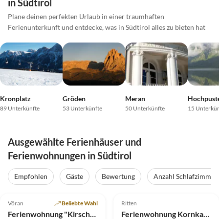
in Südtirol
Plane deinen perfekten Urlaub in einer traumhaften
Ferienunterkunft und entdecke, was in Südtirol alles zu bieten hat
Kronplatz
Gröden
Meran
Hochpuste
89 Unterkünfte
53 Unterkünfte
50 Unterkünfte
15 Unterkün
Ausgewählte Ferienhäuser und
Ferienwohnungen in Südtirol
Empfohlen
Gäste
Bewertung
Anzahl Schlafzimmer
4.9
(20)
Top-Inserat
5.0
(9)
Top-Inserat
Vöran
Beliebte Wahl
Ritten
Ferienwohnung "Kirschblüte" Klein-Fein Eichernhof
Ferienwohnung Kornkammer auf dem Rackerterhof