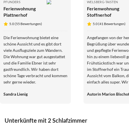
PFUNDERS
WELSBERG-TAISTEN
Ferienwohnung
Ferienwohnung
Plattnerhof
Stoffnerhof
5.0 (55 Bewertungen)
5.0 (41 Bewertungen)
Die Ferienwohnung bietet eine
Angefangen von der her
schöne Aussicht und es gibt dort
Begrüßung über wunde
viele Ausflugsziele zum Wandern.
und gepflegte Ferienw
Die Wohnung war gut ausgestattet
hin zu einem liebevoll 
und die Familie Ebner ist sehr
Frühstückstisch war un
gastfreundlich. Wir haben dort
im Stoffnerhof ein Trau
schöne Tage verbracht und kommen
Aussicht vom Balkon, die
sehr gerne wieder.
einfach alles super. W
wieder! Ist schon gebuc
Sandra Lienig
Autorin Marion Bischo
Unterkünfte mit 2 Schlafzimmer
5.0
(41)
Top-Inserat
5.0
(8)