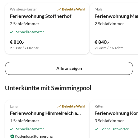
Welsberg-Taisten
Beliebte Wahl
Mals
Ferienwohnung Stoffnerhof
2 Schlafzimmer
2 Schlafzimmer
Schnellantworter
€ 810,-
€ 840,-
2 Gäste / 7 Nächte
2 Gäste / 7 Nächte
Alle anzeigen
Unterkünfte mit Swimmingpool
5.0
(13)
5.0
(9)
Lana
Beliebte Wahl
Ritten
Ferienwohnung Himmelreich am Niederhof
1 Schlafzimmer
3 Schlafzimmer
Schnellantworter
Schnellantworter
Kostenlose Stornierung