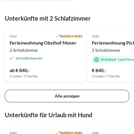
Unterkünfte mit 2 Schlafzimmer
4.9
(3)
4.8
(2)
Natz
Beliebte Wahl
Natz
Ferienwohnung Obsthof Moser
Ferienwohnung Pic
2 Schlafzimmer
2 Schlafzimmer
Schnellantworter
5% Rabatt
·
Last Minu
ab € 840,-
€ 840,-
2 Gäste / 7 Nächte
2 Gäste / 7 Nächte
Alle anzeigen
Unterkünfte für Urlaub mit Hund
4.8
(2)
Natz
Beliebte Wahl
Natz