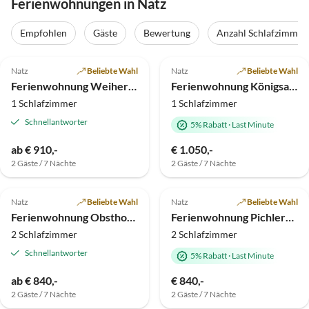
Ferienwohnungen in Natz
Empfohlen
Gäste
Bewertung
Anzahl Schlafzimmer
5.0
(10)
5.0
(7)
Top-Inserat
Natz
Beliebte Wahl
Natz
Beliebte Wahl
Ferienwohnung Weiher Hof
Ferienwohnung Königsanger
1 Schlafzimmer
1 Schlafzimmer
Schnellantworter
5% Rabatt
·
Last Minute
ab € 910,-
€ 1.050,-
2 Gäste / 7 Nächte
2 Gäste / 7 Nächte
4.9
(3)
4.8
(2)
Natz
Beliebte Wahl
Natz
Beliebte Wahl
Ferienwohnung Obsthof Moser
Ferienwohnung Pichlerhof
2 Schlafzimmer
2 Schlafzimmer
Schnellantworter
5% Rabatt
·
Last Minute
ab € 840,-
€ 840,-
2 Gäste / 7 Nächte
2 Gäste / 7 Nächte