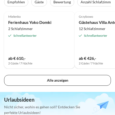
Empfohlen
Gäste
Bewertung
Anzahl Schlafzimmer
5.0
(39)
Top-Inserat
5.0
(25)
Mielenko
Grzybowo
Ferienhaus Yoko Domki
Gästehaus Villa Ant
2 Schlafzimmer
12 Schlafzimmer
Schnellantworter
Schnellantworter
ab € 610,-
ab € 426,-
2 Gäste / 7 Nächte
2 Gäste / 7 Nächte
Alle anzeigen
Urlaubsideen
Nicht sicher, wohin es gehen soll? Entdecken Sie
perfekte Urlaubsideen!