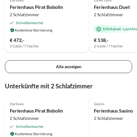
Darlowo
Dźwirzyno
ausgestattet. Sehr netter Vermieter, der gut Deutsch
Ferienhaus Pirat Bobolin
Ferienhaus Duet
spricht.
2 Schlafzimmer
2 Schlafzimmer
Schnellantworter
10% Rabatt
·
Last Min
Kostenlose Stornierung
€ 472,-
€ 538,-
2 Gäste / 7 Nächte
2 Gäste / 7 Nächte
Alle anzeigen
Unterkünfte mit 2 Schlafzimmer
4.9
(15)
4.8
(1)
Darlowo
Sasino
Ferienhaus Pirat Bobolin
Ferienhaus Sasino
2 Schlafzimmer
2 Schlafzimmer
Schnellantworter
Kostenlose Stornierung