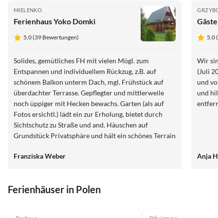
MIELENKO
GRZY
Ferienhaus Yoko Domki
Gäste
5.0 (39 Bewertungen)
5.0
Solides, gemütliches FH mit vielen Mögl. zum
Wir si
Entspannen und individuellem Rückzug, z.B. auf
(Juli 
schönem Balkon unterm Dach, mgl. Frühstück auf
und vo
überdachter Terrasse. Gepflegter und mittlerweile
und hi
noch üppiger mit Hecken bewachs. Garten (als auf
entfer
Fotos ersichtl.) lädt ein zur Erholung, bietet durch
Sichtschutz zu Straße und and. Häuschen auf
Grundstück Privatsphäre und hält ein schönes Terrain
für Kinder bereit. Wir waren begeistert von der Nähe
Franziska Weber
Anja H
zu Küstenwald u.Strand, der per Rad in wenigen Min.,
zu Fuß in ca. 8 Min. erreichbar ist. Vom Balkon hört
man nachts das Meeresrauschen! Mielenko ist ein
Virtuelle
Tour
Ferienhäuser in Polen
gemütli. Badeort, nicht überlaufen. Kleinere
Lebensmittelgeschäfte, Pizzeria, Fischräuch. etc. sind
4.9
(15)
5.0
(5)
zu Fuß erreichbar. Haus ist gut mit Jalousien u. Rollos