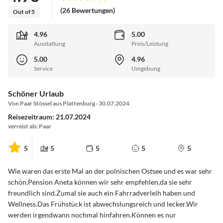
(26 Bewertungen)
Out of 5
4.96
5.00
Ausstattung
Preis/Leistung
5.00
4.96
Service
Umgebung
Schöner Urlaub
Von Paar Stössel aus Plattenburg · 30.07.2024
Reisezeitraum: 21.07.2024
verreist als: Paar
5
5
5
5
5
Wie waren das erste Mal an der polnischen Ostsee und es war sehr
schön.Pension Aneta können wir sehr empfehlen,da sie sehr
freundlich sind.Zumal sie auch ein Fahrradverleih haben und
Wellness.Das Frühstück ist abwechslungsreich und lecker.Wir
werden irgendwann nochmal hinfahren.Können es nur