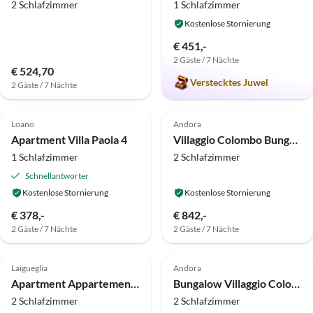
2 Schlafzimmer
1 Schlafzimmer
Kostenlose Stornierung
€ 451,-
2 Gäste / 7 Nächte
€ 524,70
Verstecktes Juwel
2 Gäste / 7 Nächte
4.6
(5)
Top-Inserat
4.5
(4)
Top-Inserat
Loano
Andora
Apartment Villa Paola 4
Villaggio Colombo Bungalow Trilo Komfort
1 Schlafzimmer
2 Schlafzimmer
Schnellantworter
Kostenlose Stornierung
Kostenlose Stornierung
€ 378,-
€ 842,-
2 Gäste / 7 Nächte
2 Gäste / 7 Nächte
Top-Inserat
Laigueglia
Andora
Apartment Appartements mit Veranda, Andora
Bungalow Villaggio Colombo V6
2 Schlafzimmer
2 Schlafzimmer