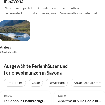
in Savona
Plane deinen perfekten Urlaub in einer traumhaften
Ferienunterkunft und entdecke, was in Savona alles zu bieten hat
Andora
2 Unterkünfte
Ausgewählte Ferienhäuser und
Ferienwohnungen in Savona
Empfohlen
Gäste
Bewertung
Anzahl Schlafzimmer
3.5
(8)
4.8
(5)
Top-Inserat
Testico
Loano
Ferienhaus Naturrefugium in Testico
Apartment Villa Paola bilo 6