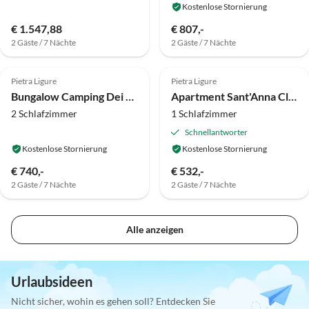
Kostenlose Stornierung
€ 1.547,88
€ 807,-
2 Gäste / 7 Nächte
2 Gäste / 7 Nächte
Top-Inserat
Top-Inserat
Pietra Ligure
Pietra Ligure
Bungalow Camping Dei Fiori Mobilhome
Apartment Sant'Anna Classic Bilo
2 Schlafzimmer
1 Schlafzimmer
Schnellantworter
Kostenlose Stornierung
Kostenlose Stornierung
€ 740,-
€ 532,-
2 Gäste / 7 Nächte
2 Gäste / 7 Nächte
Alle anzeigen
Urlaubsideen
Nicht sicher, wohin es gehen soll? Entdecken Sie