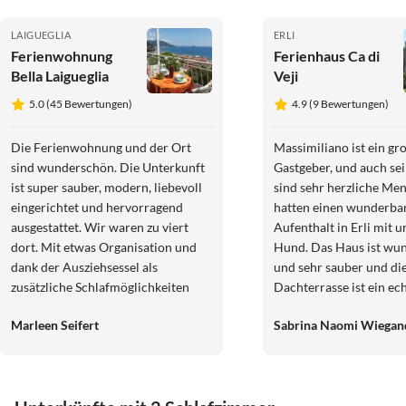
LAIGUEGLIA
ERLI
Ferienwohnung
Ferienhaus Ca di
Bella Laigueglia
Veji
5.0 (45 Bewertungen)
4.9 (9 Bewertungen)
Die Ferienwohnung und der Ort
Massimiliano ist ein gr
sind wunderschön. Die Unterkunft
Gastgeber, und auch sei
ist super sauber, modern, liebevoll
sind sehr herzliche Me
eingerichtet und hervorragend
hatten einen wunderba
ausgestattet. Wir waren zu viert
Aufenthalt in Erli mit 
dort. Mit etwas Organisation und
Hund. Das Haus ist wu
dank der Ausziehsessel als
und sehr sauber und di
zusätzliche Schlafmöglichkeiten
Dachterrasse ist ein ec
war das überhaupt kein Problem.
Hingucker. Der Ausblick
Marleen Seifert
Sabrina Naomi Wiegan
Der Blick vom Balkon auf den
Berge und den Wald ist
historischen Ort und das Meer ist
und perfekt zum Entspa
traumhaft. Die Lage ist perfekt.
Gastgeschenk gab es
Außerdem kann man einen
selbstgemachtes Oliven