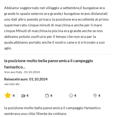
Abbiamo soggiornato nel villaggio a settembre,il bungalow era
grande lo spazio esterno era grande,i bungalow erano distanziati
uno dall altro avendo privacy la posizione era eccellente al primo
supermercato cinque minuti di macchina e anche per il mare
cinque Minuti di macchina.la piscina era grande anche se non
abbiamo potuto usufruire per il tempo che non era per la
quale,abbiamo portato anche il nostro cane e si e trovato a suo
agio.
la posizione molto bella panoramica il campeggio
fantastico...
Von aus Italy · 10.10.2024
Reisezeitraum: 01.10.2024
verreist als:
4
4
4
4
4
la posizione molto bella panoramica il campeggio fantastico
sembrava una citta'. Niente da cmbiare.