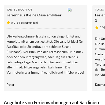
TORRE DEI CORSARI
PORTO 
Ferienhaus Kleine Oase am Meer
Ferie
1
5.0 (34 Bewertungen)
5.0
Die Ferienwohnung ist sehr schön eingerichtet und
Die Unt
komplett mit allem ausgestattet. Die Lage ist ideal für
Die Be
Ausflüge oder Strandtage am schönen Strand
kümmer
(Fußnähe). Der Blick von der Terrasse zum Frühstück
Gäste.
oder Sonnenuntergang war jeden Tag ein Erlebnis.
Ausbli
Sehr ruhige Lage, Nachts der Sternenhimmel über
Tavolara. Die 
allem. Trotz Hitze angenehm kühl innen. Die
den Be
Vermieterin war immer freundlich und hilfsbereit bei
indivi
Anfragen. Ideal für eine Reise nach Sardinien. Sehr
gestalt
Empfehlenswert. Gerne wieder.
Peter
Dagma
Angebote von Ferienwohnungen auf Sardinien