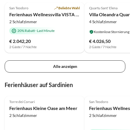
San Teodoro
Beliebte Wahl
Quartu Sant' Elena
Ferienhaus Wellnessvilla VISTA MARE
Villa Oleandra Quar
2 Schlafzimmer
4 Schlafzimmer
20% Rabatt
·
Last Minute
Kostenlose Stornierung
€ 2.042,20
€ 4.026,50
2 Gäste / 7 Nächte
2 Gäste / 7 Nächte
Alle anzeigen
Ferienhäuser auf Sardinien
5.0
(34)
Top-Inserat
5.0
(10)
Torre dei Corsari
San Teodoro
Ferienhaus Kleine Oase am Meer
2 Schlafzimmer
2 Schlafzimmer