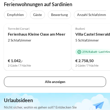
Ferienwohnungen auf Sardinien
Empfohlen
Gäste
Bewertung
Anzahl Schlafzimmer
5.0
(34)
Top-Inserat
5.0
(11)
Torre dei Corsari
Budoni
Strandurlaub
Ferienhaus Kleine Oase am Meer
Villa Castel Smeral
2 Schlafzimmer
5 Schlafzimmer
25% Rabatt
·
Last Min
€ 1.042,-
€ 2.758,50
2 Gäste / 7 Nächte
2 Gäste / 7 Nächte
Alle anzeigen
Urlaubsideen
Nicht sicher, wohin es gehen soll? Entdecken Sie