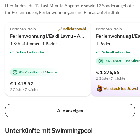
Hier findest du 12 Last Minute Angebote sowie 12 Sonderangebote
für Ferienhäuser, Ferienwohnungen und Fincas auf Sardinien
5.0
(30)
5.0
(13)
Porto San Paolo
Beliebte Wahl
Porto San Paolo
Ferienwohnung L'Ea di Lavru - Apt 1
1 Schlafzimmer· 1 Bäder
1 Bäder
Schnellantworter
Schnellantworter
9% Rabatt
·
Last Minu
€ 1.276,66
9% Rabatt
·
Last Minute
2 Gäste / 7 Nächte
€ 1.419,52
Verstecktes Juwel
2 Gäste / 7 Nächte
Alle anzeigen
Unterkünfte mit Swimmingpool
5.0
(10)