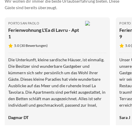
Wir wollen dir immer die beste Urlaubserfahrung bieten. Diese
Gäste sind bereits überzeugt.
PORTO SAN PAOLO
PORTO 
Ferienwohnung L'Ea di Lavru - Apt
Ferie
1
9
5.0 (30 Bewertungen)
5.0
Die Unterkunft, kleine sardische Häuser, ist einmalig.
Unser 
Die Besitzer sind wunderbare Gastgeber und
unsere
kümmern sich sehr persönlich um das Wohl ihrer
Gastge
Gäste. Dieses kleine Paradies hat viele wunderbare
wir se
Ausblicke auf das Meer und die ruhende Insel La
Restau
Tavolara. Die Apartments sind perfekt ausgestattet, in
traumh
den Betten schläft man ausgezeichnet. Alles ist sehr
Terras
individuell und geschmackvoll, passend zur Insel,
erreich
gestaltet.
Reserv
Dagmar DT
Sara J
mit Ca
Highli
unterwe