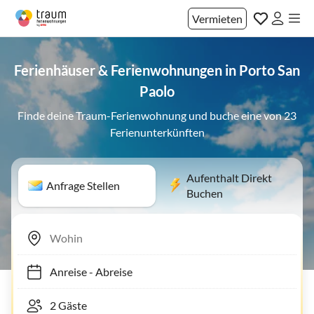
Vermieten
Ferienhäuser & Ferienwohnungen in Porto San
Paolo
Finde deine Traum-Ferienwohnung und buche eine von 23
Ferienunterkünften
Aufenthalt Direkt
Anfrage Stellen
Buchen
Anreise
-
Abreise