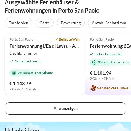
Ausgewählte Ferienhäuser &
Ferienwohnungen in Porto San Paolo
Empfohlen
Gäste
Bewertung
Anzahl Schlafzimmer
5.0
(30)
5.0
(13)
Porto San Paolo
Beliebte Wahl
Porto San Paolo
Ferienwohnung L'Ea di Lavru - Apt 1
1 Schlafzimmer
Schnellantworter
Schnellantworter
9% Rabatt
·
Last Minu
€ 1.101,94
9% Rabatt
·
Last Minute
2 Gäste / 7 Nächte
€ 1.143,79
Verstecktes Juwel
2 Gäste / 7 Nächte
Alle anzeigen
Urlaubsideen