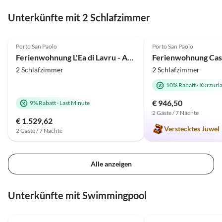
Unterkünfte mit 2 Schlafzimmer
4.9
(15)
5.0
(11)
Porto San Paolo
Porto San Paolo
Auszeichnung 2025
Ferienwohnung L'Ea di Lavru - Apt 8
Ferienwohnung Cas
2 Schlafzimmer
2 Schlafzimmer
10% Rabatt
·
Kurzurl
€ 946,50
9% Rabatt
·
Last Minute
2 Gäste / 7 Nächte
€ 1.529,62
Verstecktes Juwel
2 Gäste / 7 Nächte
Alle anzeigen
Unterkünfte mit Swimmingpool
5.0
(7)