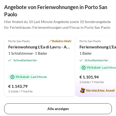
Parkau
Angebote von Ferienwohnungen in Porto San
ist En
Paolo
definit
Hier findest du 10 Last Minute Angebote sowie 10 Sonderangebote
für Ferienhäuser, Ferienwohnungen und Fincas in Porto San Paolo
5.0
(30)
5.0
(13)
Porto San Paolo
Beliebte Wahl
Porto San Paolo
Ferienwohnung L'Ea di Lavru - Apt 1
1 Schlafzimmer· 1 Bäder
1 Bäder
Schnellantworter
Schnellantworter
9% Rabatt
·
Last Minu
€ 1.101,94
9% Rabatt
·
Last Minute
2 Gäste / 7 Nächte
€ 1.143,79
Verstecktes Juwel
2 Gäste / 7 Nächte
Alle anzeigen