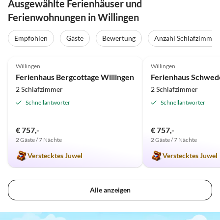
Ausgewählte Ferienhäuser und
Ferienwohnungen in Willingen
Empfohlen
Gäste
Bewertung
Anzahl Schlafzimmer
4.8
(23)
Top-Inserat
4.9
(23)
Willingen
Willingen
Ferienhaus Bergcottage Willingen
2 Schlafzimmer
2 Schlafzimmer
Schnellantworter
Schnellantworter
€ 757,-
€ 757,-
2 Gäste / 7 Nächte
2 Gäste / 7 Nächte
Verstecktes Juwel
Verstecktes Juwel
Alle anzeigen