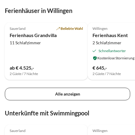
Ferienhäuser in Willingen
4.9
(39)
5.0
(29)
Sauerland
Beliebte Wahl
Willingen
Ferienhaus Grandvilla
Ferienhaus Kent
11 Schlafzimmer
2 Schlafzimmer
Schnellantworter
Kostenlose Stornierung
ab € 4.525,-
€ 645,-
2 Gäste / 7 Nächte
2 Gäste / 7 Nächte
Alle anzeigen
Unterkünfte mit Swimmingpool
4.4
(2)
Sauerland
Willingen