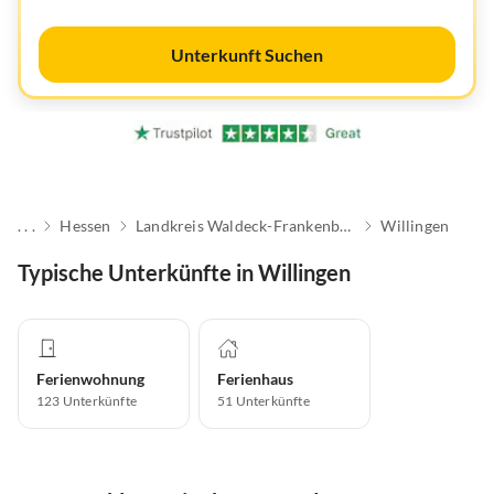
Unterkunft Suchen
. . .
Hessen
Landkreis Waldeck-Frankenberg
Willingen
Typische Unterkünfte in Willingen
Ferienwohnung
Ferienhaus
123
Unterkünfte
51
Unterkünfte