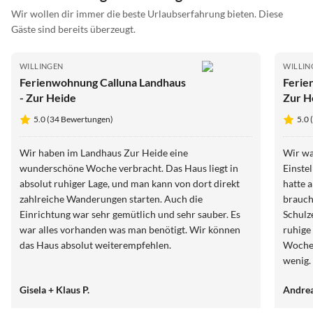
Wir wollen dir immer die beste Urlaubserfahrung bieten. Diese
Gäste sind bereits überzeugt.
WILLINGEN
WILLIN
Ferienwohnung Calluna Landhaus
Ferie
- Zur Heide
Zur H
5.0 (34 Bewertungen)
5.0
Wir haben im Landhaus Zur Heide eine
Wir wa
wunderschöne Woche verbracht. Das Haus liegt in
Einste
absolut ruhiger Lage, und man kann von dort direkt
hatte 
zahlreiche Wanderungen starten. Auch die
brauch
Einrichtung war sehr gemütlich und sehr sauber. Es
Schulz
war alles vorhanden was man benötigt. Wir können
ruhige
das Haus absolut weiterempfehlen.
Woche 
wenig.
Gisela + Klaus P.
Andrea