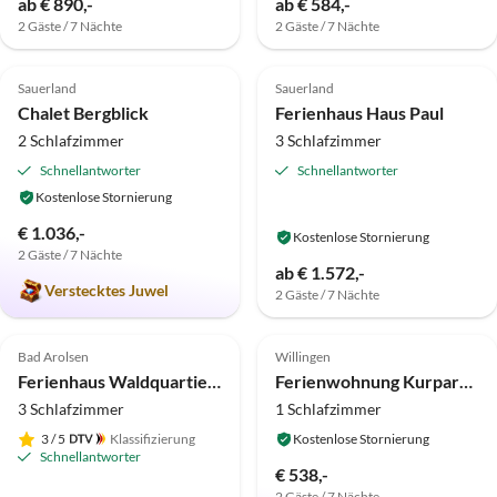
ab € 890,-
ab € 584,-
2 Gäste / 7 Nächte
2 Gäste / 7 Nächte
5.0
(17)
Top-Inserat
5.0
(3)
Top-Inserat
Sauerland
Sauerland
Chalet Bergblick
Ferienhaus Haus Paul
2 Schlafzimmer
3 Schlafzimmer
Schnellantworter
Schnellantworter
Kostenlose Stornierung
€ 1.036,-
Kostenlose Stornierung
2 Gäste / 7 Nächte
ab € 1.572,-
Verstecktes Juwel
2 Gäste / 7 Nächte
4.7
(3)
Top-Inserat
5.0
(1)
Top-Inserat
Bad Arolsen
Willingen
Ferienhaus Waldquartier No12
Ferienwohnung Kurpark-Blick
3 Schlafzimmer
1 Schlafzimmer
3
/ 5
Klassifizierung
Kostenlose Stornierung
Schnellantworter
€ 538,-
2 Gäste / 7 Nächte