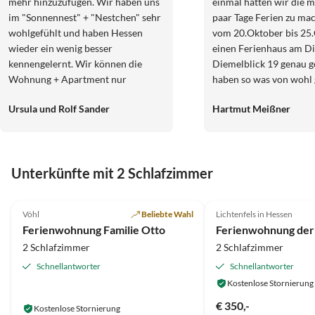
mehr hinzuzufügen. Wir haben uns
einmal hatten wir die m
im "Sonnennest" + "Nestchen" sehr
paar Tage Ferien zu ma
wohlgefühlt und haben Hessen
vom 20.Oktober bis 25.
wieder ein wenig besser
einen Ferienhaus am Di
kennengelernt. Wir können die
Diemelblick 19 genau g
Wohnung + Apartment nur
haben so was von wohl 
weiterempfehlen.
Sauberkeit, die Einrich
Ursula und Rolf Sander
Hartmut Meißner
Ruhe um das Ferienhau
einfach toll. Auf diese
möchten wir uns bedank
Vorbereitung und Berei
Unterkünfte mit 2 Schlafzimmer
von der Unterkunft. Es 
große Ehre mit ihren 
4.9
(36)
4.9
(28)
gemeinsam Ferien zu m
Vöhl
Beliebte Wahl
Lichtenfels in Hessen
Grüße Bettina Schleha
Ferienwohnung Familie Otto
Meißner
2 Schlafzimmer
2 Schlafzimmer
Schnellantworter
Schnellantworter
Kostenlose Stornierung
€ 350,-
Kostenlose Stornierung