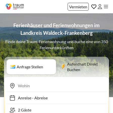
Vermieten
Ferienhäuser und Ferienwohnungen im
Landkreis Waldeck-Frankenberg
Finde deine Traum-Ferienwohnung und buche eine von 350
Ferienunterkünften
Aufenthalt Direkt
Anfrage Stellen
Buchen
Anreise
-
Abreise