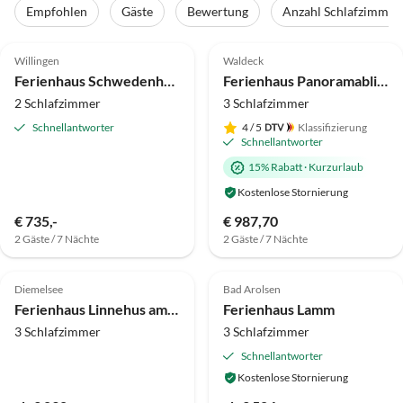
Empfohlen
Gäste
Bewertung
Anzahl Schlafzimmer
4.7
(25)
Top-Inserat
4.8
(19)
Top-Inserat
Willingen
Waldeck
Ferienhaus Schwedenhaus Bergblick
Ferienhaus Panoramablick
2 Schlafzimmer
3 Schlafzimmer
Schnellantworter
4
/ 5
Klassifizierung
Schnellantworter
15% Rabatt
·
Kurzurlaub
Kostenlose Stornierung
€ 735,-
€ 987,70
2 Gäste / 7 Nächte
2 Gäste / 7 Nächte
4.9
(19)
Top-Inserat
4.9
(17)
Top-Inserat
Diemelsee
Bad Arolsen
Ferienhaus Linnehus am Diemelsteig
Ferienhaus Lamm
3 Schlafzimmer
3 Schlafzimmer
Schnellantworter
Kostenlose Stornierung