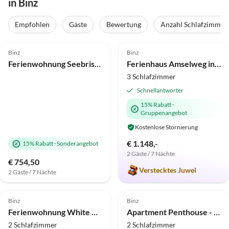
in Binz
Empfohlen
Gäste
Bewertung
Anzahl Schlafzimmer
5.0
(57)
5.0
(34)
Top-Inserat
Binz
Binz
Ferienwohnung Seebrise - in 1. Reihe am Schmachter See
Ferienhaus Amselweg in Binz
3 Schlafzimmer
Schnellantworter
15% Rabatt
·
Gruppenangebot
Kostenlose Stornierung
€ 1.148,-
15% Rabatt
·
Sonderangebot
2 Gäste / 7 Nächte
€ 754,50
Verstecktes Juwel
2 Gäste / 7 Nächte
4.9
(23)
Top-Inserat
5.0
(15)
Top-Inserat
Binz
Binz
Ferienwohnung White Pearl Binz
Apartment Penthouse - 1. Reihe am Strand und Meer Haus Atlantic
2 Schlafzimmer
2 Schlafzimmer