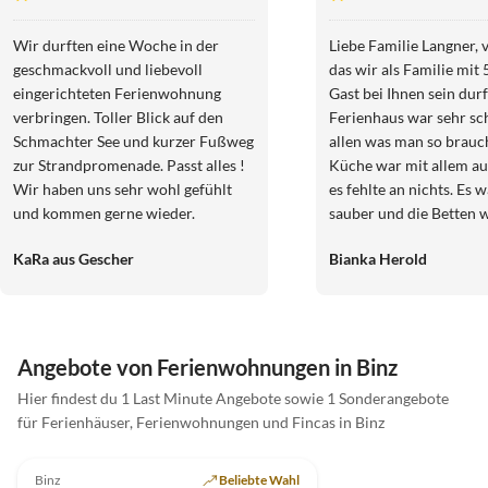
Schmachter See
Wir durften eine Woche in der
Liebe Familie Langner, vielen Dank
geschmackvoll und liebevoll
das wir als Familie mit
eingerichteten Ferienwohnung
Gast bei Ihnen sein dur
verbringen. Toller Blick auf den
Ferienhaus war sehr sc
Schmachter See und kurzer Fußweg
allen was man so brauch
zur Strandpromenade. Passt alles !
Küche war mit allem aus
Wir haben uns sehr wohl gefühlt
es fehlte an nichts. Es 
und kommen gerne wieder.
sauber und die Betten 
der Anreise bezogen. D
KaRa aus Gescher
Bianka Herold
waren sehr geräumig un
allem die im Obergesch
2 Waschbecken und die
Regendusche. Schön fa
wir eine Waschmaschine 
Angebote von Ferienwohnungen in Binz
wäre schön gewesen we
Hier findest du 1 Last Minute Angebote sowie 1 Sonderangebote
Kleiderschränke noch e
für Ferienhäuser, Ferienwohnungen und Fincas in Binz
Einlegebögen gewesen 
4.9
(14)
das war nicht schlimm.
Kommunikation mit de
Binz
Beliebte Wahl