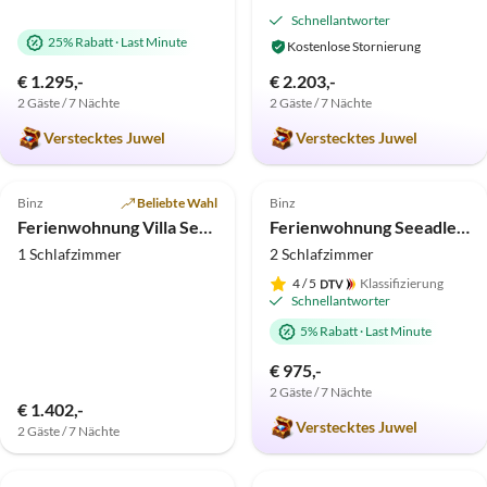
Schnellantworter
25% Rabatt
·
Last Minute
Kostenlose Stornierung
€ 1.295,-
€ 2.203,-
2 Gäste / 7 Nächte
2 Gäste / 7 Nächte
Verstecktes Juwel
Verstecktes Juwel
4.9
(15)
Top-Inserat
4.9
(13)
Top-Inserat
Binz
Beliebte Wahl
Binz
Ferienwohnung Villa Seestern Seeblick
Ferienwohnung Seeadler in der Villa Malepartus Binz
1 Schlafzimmer
2 Schlafzimmer
4
/ 5
Klassifizierung
Schnellantworter
5% Rabatt
·
Last Minute
€ 975,-
2 Gäste / 7 Nächte
Virtuelle
€ 1.402,-
Tour
Verstecktes Juwel
2 Gäste / 7 Nächte
5.0
(12)
Top-Inserat
5.0
(8)
Top-Inserat