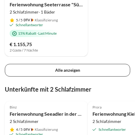
Hausmeister war sehr gut. S
Ferienwohnung Seeterrasse "Süd" (WE3)
fanden wir das Sie sich
2 Schlafzimmer· 1 Bäder
persönlich nach unser
5
/ 5
Klassifizierung
gemeldet haben. Trotz d
Schnellantworter
Steigung von 13% laufe
15% Rabatt
·
Last Minute
haben wir uns sehr wohl
€ 1.155,75
2 Gäste / 7 Nächte
Alle anzeigen
Unterkünfte mit 2 Schlafzimmer
4.9
(13)
Top-Inserat
5.0
(3)
Binz
Prora
Ferienwohnung Seeadler in der Villa Malepartus Binz
Ferienwohnung Kiek
2 Schlafzimmer
2 Schlafzimmer
4
/ 5
Klassifizierung
Schnellantworter
Schnellantworter