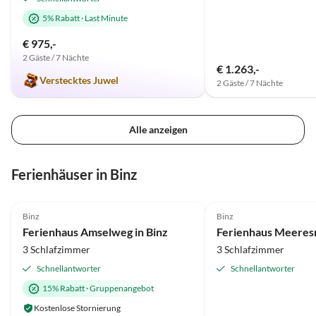
5% Rabatt
·
Last Minute
€ 975,-
2 Gäste / 7 Nächte
€ 1.263,-
Verstecktes Juwel
2 Gäste / 7 Nächte
Alle anzeigen
Virtuelle
Tour
Ferienhäuser in Binz
5.0
(34)
Top-Inserat
5.0
(12)
Binz
Binz
Ferienhaus Amselweg in Binz
Ferienhaus Meeres
3 Schlafzimmer
3 Schlafzimmer
Schnellantworter
Schnellantworter
15% Rabatt
·
Gruppenangebot
Kostenlose Stornierung