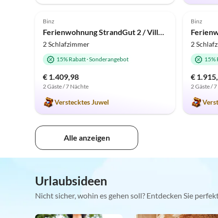
4.9
(8)
4.9
Binz
Binz
Ferienwohnung StrandGut 2 / Villa Sofie Binz
2 Schlafzimmer
2 Schlaf
15% Rabatt
·
Sonderangebot
15% 
€ 1.409,98
€ 1.915
2 Gäste / 7 Nächte
2 Gäste / 
Verstecktes Juwel
Vers
Alle anzeigen
Urlaubsideen
Nicht sicher, wohin es gehen soll? Entdecken Sie perfe