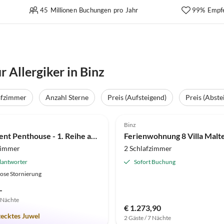
45 Millionen Buchungen pro Jahr
99% Empf
Allergiker in Binz
afzimmer
Anzahl Sterne
Preis (Aufsteigend)
Preis (Abste
(15)
Top-Inserat
4.8
(13)
Binz
Apartment Penthouse - 1. Reihe am Strand und Meer Haus Atlantic
Ferienwohnung 8 Villa Malt
zimmer
2 Schlafzimmer
lantworter
Sofort Buchung
ose Stornierung
-
7 Nächte
€ 1.273,90
tecktes Juwel
2 Gäste / 7 Nächte