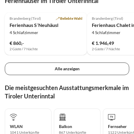
Ferienhäuser im Tiroler Unterinntal
4.8
(40)
4.0
(4)
Brandenberg (Tirol)
Beliebte Wahl
Brandenberg (Tirol)
Ferienhaus S´Neuhäusl
4 Schlafzimmer
4 Schlafzimmer
€ 860,-
€ 1.946,49
2 Gäste / 7 Nächte
2 Gäste / 7 Nächte
Alle anzeigen
Die meistgesuchten Ausstattungsmerkmale im
Tiroler Unterinntal
WLAN
Balkon
Fernseher
1041 Unterkünfte
867 Unterkünfte
1122 Unterkünf