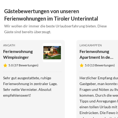
Gästebewertungen von unseren
Ferienwohnungen im Tiroler Unterinntal
Wir wollen dir immer die beste Urlaubserfahrung bieten. Diese
Gäste sind bereits überzeugt.
ANGATH
LANGKAMPFEN
Ferienwohnung
Ferienwohnung
Wimpissinger
Apartment In der
Au
5.0 (37 Bewertungen)
5.0 (13 Bewertungen)
Sehr gut ausgestattete, ruhige
Herzlicher Empfang du
Ferienwohnung in zentraler Lage.
Gastgeber, man konnte 
Sehr nette Vermieter. Absolut
Fragen und Nöten zu I
empfehlenswert!
kommen. Durch die wertvollen
Tipps und Anregungen hatten wir
einen tollen Urlaub mit
Eindrücken. Die Fewo is