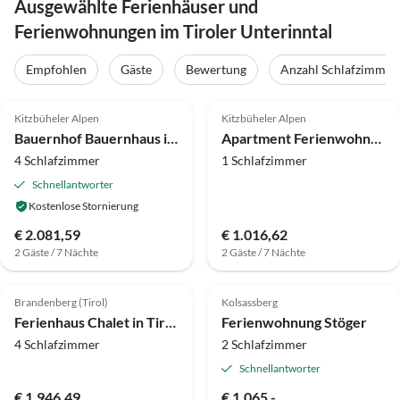
Ausgewählte Ferienhäuser und
Ferienwohnungen im Tiroler Unterinntal
Empfohlen
Gäste
Bewertung
Anzahl Schlafzimmer
4.5
(20)
4.8
(9)
Kitzbüheler Alpen
Kitzbüheler Alpen
Bauernhof Bauernhaus in Hopfgarten SkiWelt
Apartment Ferienwohnung in Hopfgarten für 4 Personen
4 Schlafzimmer
1 Schlafzimmer
Schnellantworter
Kostenlose Stornierung
€ 2.081,59
€ 1.016,62
2 Gäste / 7 Nächte
2 Gäste / 7 Nächte
4.0
(4)
5.0
(3)
Top-Inserat
Brandenberg (Tirol)
Kolsassberg
Ferienhaus Chalet in Tirol mit Sauna und Skiloipen
Ferienwohnung Stöger
4 Schlafzimmer
2 Schlafzimmer
Schnellantworter
€ 1.946,49
€ 1.065,-