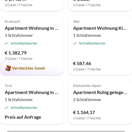
2 Gäste / 7 Nächte
2 Gäste / 7 Nächte
4.9
(2)
4.0
(1)
Kramsach
Itter
Apartment Wohnung in Brixlegg nahe Ski Juwel Pisten
Apartment Wohnung Kirchbichl nahe Wildschönau Skipiste
3 Schlafzimmer
1 Schlafzimmer
Schnellantworter
Schnellantworter
€ 1.382,79
2 Gäste / 7 Nächte
€ 587,46
Verstecktes Juwel
2 Gäste / 7 Nächte
4.0
(1)
Tirol
Kitzbüheler Alpen
Apartment Wohnung in Schwaz nahe Kellerjoch Skigebiet
Apartment Ruhig gelegene Ferienwohnung Brixental
1 Schlafzimmer
2 Schlafzimmer
Schnellantworter
€ 1.164,17
Preis auf Anfrage
2 Gäste / 7 Nächte