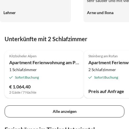
sehr sauber und mit vie
Detail eingerichtet. Auch in der
Lehner
Arne und Ilona
Küche fehlte es an nichts. Unser
Tüpfelchen waren die s
bequemen Betten und 
Whirlpool, durch den u
Unterkünfte mit 2 Schlafzimmer
macher Muskelkater erspa
Liebe Andrea dir und de
nochmals vielen Dank
Kitzbüheler Alpen
Steinberg am Rofan
Apartment Ferienwohnung am Penningberg
Apartment Ferienw
1 Schlafzimmer
2 Schlafzimmer
Sofort Buchung
Sofort Buchung
€ 1.064,40
Preis auf Anfrage
2 Gäste / 7 Nächte
Alle anzeigen