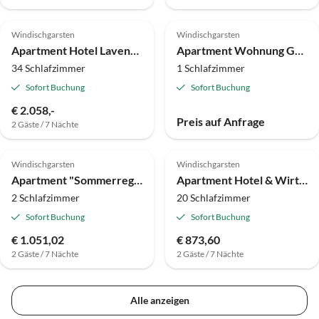
Windischgarsten
Windischgarsten
Apartment Hotel Lavendel - Spa & Aktiv Hotel
Apartment Wohnung Gunst, Dusche, WC, 1 Schlafraum
34 Schlafzimmer
1 Schlafzimmer
Sofort Buchung
Sofort Buchung
€ 2.058,-
Preis auf Anfrage
2 Gäste / 7 Nächte
Windischgarsten
Windischgarsten
Apartment "Sommerregen"/2 Schlafräume/Dusche/WC
Apartment Hotel & Wirtshaus DAS RÖSSL
2 Schlafzimmer
20 Schlafzimmer
Sofort Buchung
Sofort Buchung
€ 1.051,02
€ 873,60
2 Gäste / 7 Nächte
2 Gäste / 7 Nächte
Alle anzeigen