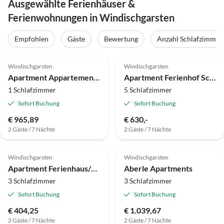
Ausgewählte Ferienhäuser &
Ferienwohnungen in Windischgarsten
Empfohlen
Gäste
Bewertung
Anzahl Schlafzimmer
Windischgarsten
Windischgarsten
Apartment Appartement/Fewo, Toilette und Bad/Dusche getrennt
Apartment Ferienhof Schmalzbichl
1 Schlafzimmer
5 Schlafzimmer
Sofort Buchung
Sofort Buchung
€ 965,89
€ 630,-
2 Gäste / 7 Nächte
2 Gäste / 7 Nächte
Windischgarsten
Windischgarsten
Apartment Ferienhaus/2 Schlafräume/Dusche, Bad, WC
Aberle Apartments
3 Schlafzimmer
3 Schlafzimmer
Sofort Buchung
Sofort Buchung
€ 404,25
€ 1.039,67
2 Gäste / 7 Nächte
2 Gäste / 7 Nächte