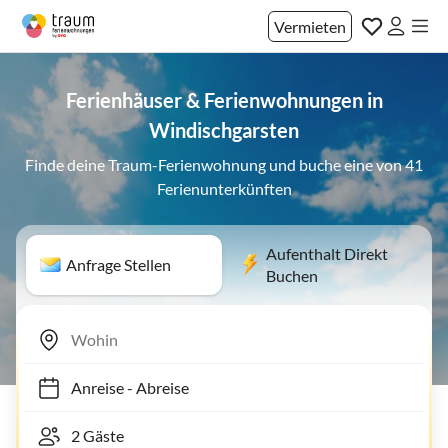
Vermieten
Ferienhäuser & Ferienwohnungen in
Windischgarsten
Finde deine Traum-Ferienwohnung und buche eine von 41
Ferienunterkünften
Aufenthalt Direkt
Anfrage Stellen
Buchen
Anreise
-
Abreise