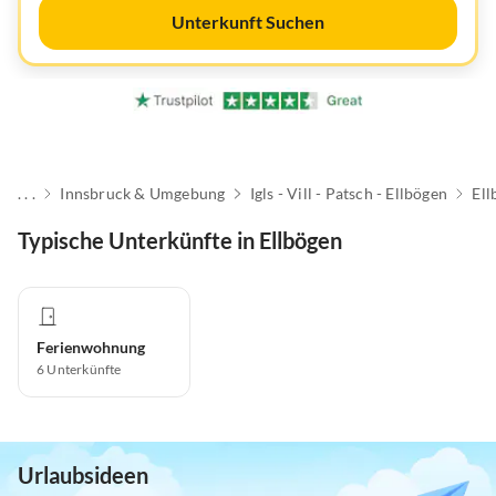
Unterkunft Suchen
. . .
Innsbruck & Umgebung
Igls - Vill - Patsch - Ellbögen
Ell
Typische Unterkünfte in Ellbögen
Ferienwohnung
6
Unterkünfte
Urlaubsideen