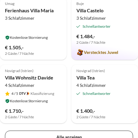
Umag
Buje
Ferienhaus Villa Maria
Villa Castelo
3 Schlafzimmer
3 Schlafzimmer
Schnellantworter
€ 1.484,-
Kostenlose Stornierung
2 Gäste / 7 Nächte
€ 1.505,-
Verstecktes Juwel
2 Gäste / 7 Nächte
Top-Inserat
Top-Inserat
Novigrad (Istrien)
Novigrad (Istrien)
Villa Wohnsitz Davide
Villa Tea
4 Schlafzimmer
4 Schlafzimmer
4
/ 5
Klassifizierung
Schnellantworter
Kostenlose Stornierung
€ 1.710,-
€ 1.400,-
2 Gäste / 7 Nächte
2 Gäste / 7 Nächte
Alle anzeigen