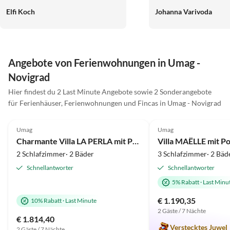
schönen Urlaub und vie
Elfi Koch
Johanna Varivoda
Riesen Pool, 5 Minuten
Strand & ein toller klei
allem was man so brauc
Supermärkte, Redtauran
(Strand-) Bars, Bäckere
Angebote von Ferienwohnungen in Umag -
Eisdielen. Alles in Alle
Novigrad
weiterzuempfehlen!
Hier findest du 2 Last Minute Angebote sowie 2 Sonderangebote
für Ferienhäuser, Ferienwohnungen und Fincas in Umag - Novigrad
5.0
(1)
5.0
(1)
Umag
Umag
Charmante Villa LA PERLA mit Pool und Jacuzzi Umag
Villa MAËLLE mit P
2 Schlafzimmer· 2 Bäder
3 Schlafzimmer· 2 Bäd
Schnellantworter
Schnellantworter
5% Rabatt
·
Last Minu
€ 1.190,35
10% Rabatt
·
Last Minute
2 Gäste / 7 Nächte
€ 1.814,40
Verstecktes Juwel
2 Gäste / 7 Nächte