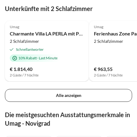
Unterkünfte mit 2 Schlafzimmer
5.0
(1)
Umag
Umag
Charmante Villa LA PERLA mit Pool und Jacuzzi Umag
Ferienhaus Zone Pa
2 Schlafzimmer
2 Schlafzimmer
Schnellantworter
10% Rabatt
·
Last Minute
€ 1.814,40
€ 963,55
2 Gäste / 7 Nächte
2 Gäste / 7 Nächte
Alle anzeigen
Die meistgesuchten Ausstattungsmerkmale in
Umag - Novigrad