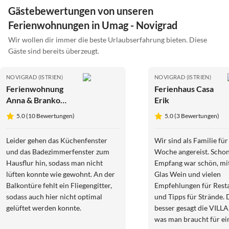
Gästebewertungen von unseren
Ferienwohnungen in Umag - Novigrad
Wir wollen dir immer die beste Urlaubserfahrung bieten. Diese
Gäste sind bereits überzeugt.
NOVIGRAD (ISTRIEN)
NOVIGRAD (ISTRIEN)
Ferienwohnung
Ferienhaus Casa
Anna & Branko
Erik
Ferienwohnung 2
5.0 (10 Bewertungen)
5.0 (3 Bewertungen)
Leider gehen das Küchenfenster
Wir sind als Familie für
und das Badezimmerfenster zum
Woche angereist. Schon
Hausflur hin, sodass man nicht
Empfang war schön, mi
lüften konnte wie gewohnt. An der
Glas Wein und vielen
Balkontüre fehlt ein Fliegengitter,
Empfehlungen für Rest
sodass auch hier nicht optimal
und Tipps für Strände. 
gelüftet werden konnte.
besser gesagt die VILLA,
was man braucht für ei