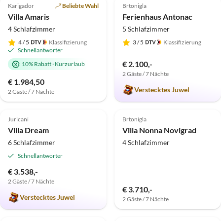
Karigador
Beliebte Wahl
Brtonigla
Villa Amaris
Ferienhaus Antonac
4 Schlafzimmer
5 Schlafzimmer
4
/ 5
Klassifizierung
3
/ 5
Klassifizierung
Schnellantworter
€ 2.100,-
10% Rabatt
·
Kurzurlaub
2 Gäste / 7 Nächte
€ 1.984,50
Verstecktes Juwel
2 Gäste / 7 Nächte
4.8
(4)
Top-Inserat
5.0
(1)
Top-Inserat
Juricani
Brtonigla
Villa Dream
Villa Nonna Novigrad
6 Schlafzimmer
4 Schlafzimmer
Schnellantworter
€ 3.538,-
2 Gäste / 7 Nächte
€ 3.710,-
Verstecktes Juwel
2 Gäste / 7 Nächte
5.0
(1)
Top-Inserat
5.0
(1)
Top-Inserat