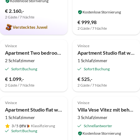
Kostenlose Stornierung
€ 2.160,-
Kostenlose Stornierung
2 Gäste / 7 Nächte
€ 999,98
Verstecktes Juwel
2 Gäste / 7 Nächte
Vinisce
Vinisce
Apartment Two bedroom apartment with terrace and sea view Vinišće, Trogir A-10241-b
Apartment Studio flat with balcony Vinišće, Trogir AS-8660-d
2 Schlafzimmer
1 Schlafzimmer
Sofort Buchung
Sofort Buchung
€ 1.099,-
€ 525,-
2 Gäste / 7 Nächte
2 Gäste / 7 Nächte
Vinisce
Vinisce
Apartment Studio flat with terrace Vinišće, Trogir AS-12637-a
Villa Vese Vitez mit beheiztem Pool
1 Schlafzimmer
3 Schlafzimmer
3
/ 5
Klassifizierung
Schnellantworter
Sofort Buchung
Kostenlose Stornierung