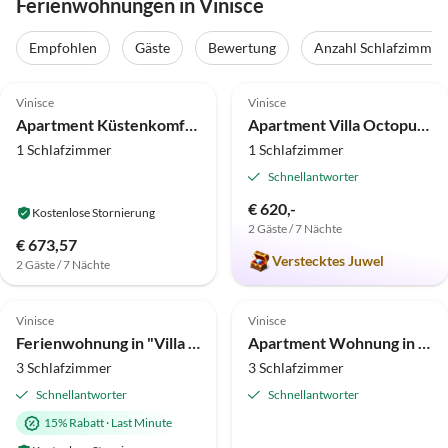
Ferienwohnungen in Vinisce
Empfohlen
Gäste
Bewertung
Anzahl Schlafzimmer
4.0
(8)
5.0
(7)
Vinisce
Vinisce
Apartment Küstenkomfort in Vinišće
Apartment Villa Octopus 3
1 Schlafzimmer
1 Schlafzimmer
Schnellantworter
€ 620,-
Kostenlose Stornierung
2 Gäste / 7 Nächte
€ 673,57
Verstecktes Juwel
2 Gäste / 7 Nächte
5.0
(5)
Top-Inserat
4.0
(2)
Vinisce
Vinisce
Super-Gastgeber
Ferienwohnung in "Villa by the Sea"
Apartment Wohnung in Vinisce nur 100m vom Meer
3 Schlafzimmer
3 Schlafzimmer
Schnellantworter
Schnellantworter
15% Rabatt
·
Last Minute