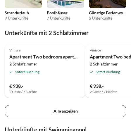
Strandurlaub
Poolhäuser
Günstige Ferienwohnungen
9 Unterkünfte
7 Unterkünfte
5 Unterkünfte
Unterkünfte mit 2 Schlafzimmer
Vinisce
Vinisce
Apartment Two bedroom apartment with terrace Vinišće, Trogir A-24197-a
2 Schlafzimmer
2 Schlafzimmer
Sofort Buchung
Sofort Buchung
€ 938,-
€ 938,-
2 Gäste / 7 Nächte
2 Gäste / 7 Nächte
Alle anzeigen
Unterkünfte mit Swimmingpool