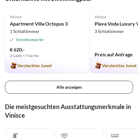
5.0
(7)
4.8
(3)
Vinisce
Vinisce
Apartment Villa Octopus 3
Plava Voda Luxury V
1 Schlafzimmer
3 Schlafzimmer
Schnellantworter
€ 620,-
Preis auf Anfrage
2 Gäste / 7 Nächte
Verstecktes Juwel
Verstecktes Juwel
Alle anzeigen
Die meistgesuchten Ausstattungsmerkmale in
Vinisce