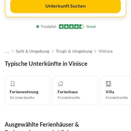
Unterkunft Suchen
. . .
Split & Umgebung
Trogir & Umgebung
Vinisce
Typische Unterkünfte in Vinisce
Ferienwohnung
Ferienhaus
Villa
54
Unterkünfte
9
Unterkünfte
4
Unterkünfte
Ausgewählte Ferienhäuser &