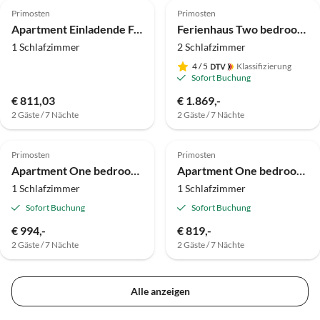
Primosten
Primosten
Apartment Einladende Ferienwohnung in Primosten
Ferienhaus Two bedroom house with terrace Primošten Burnji, Primošten K-21068
1 Schlafzimmer
2 Schlafzimmer
4
/ 5
Klassifizierung
Sofort Buchung
€ 811,03
€ 1.869,-
2 Gäste / 7 Nächte
2 Gäste / 7 Nächte
Primosten
Primosten
Apartment One bedroom apartment near beach Bilo, Primošten A-4191-d
Apartment One bedroom apartment with terrace and sea view Primošten A-15704-d
1 Schlafzimmer
1 Schlafzimmer
Sofort Buchung
Sofort Buchung
€ 994,-
€ 819,-
2 Gäste / 7 Nächte
2 Gäste / 7 Nächte
Alle anzeigen