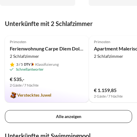
Unterkünfte mit 2 Schlafzimmer
5.0
(18)
Primosten
Primosten
Ferienwohnung Carpe Diem Dolac
2 Schlafzimmer
2 Schlafzimmer
3
/ 5
Klassifizierung
Schnellantworter
€ 535,-
2 Gäste / 7 Nächte
€ 1.159,85
Verstecktes Juwel
2 Gäste / 7 Nächte
Alle anzeigen
Unterkünfte mit Swimmingpool