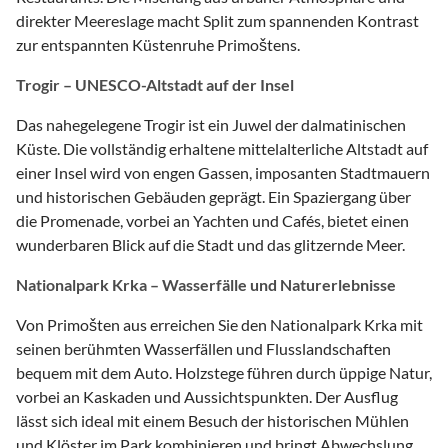
direkter Meereslage macht Split zum spannenden Kontrast
zur entspannten Küstenruhe Primoštens.
Trogir – UNESCO-Altstadt auf der Insel
Das nahegelegene Trogir ist ein Juwel der dalmatinischen
Küste. Die vollständig erhaltene mittelalterliche Altstadt auf
einer Insel wird von engen Gassen, imposanten Stadtmauern
und historischen Gebäuden geprägt. Ein Spaziergang über
die Promenade, vorbei an Yachten und Cafés, bietet einen
wunderbaren Blick auf die Stadt und das glitzernde Meer.
Nationalpark Krka – Wasserfälle und Naturerlebnisse
Von Primošten aus erreichen Sie den Nationalpark Krka mit
seinen berühmten Wasserfällen und Flusslandschaften
bequem mit dem Auto. Holzstege führen durch üppige Natur,
vorbei an Kaskaden und Aussichtspunkten. Der Ausflug
lässt sich ideal mit einem Besuch der historischen Mühlen
und Klöster im Park kombinieren und bringt Abwechslung