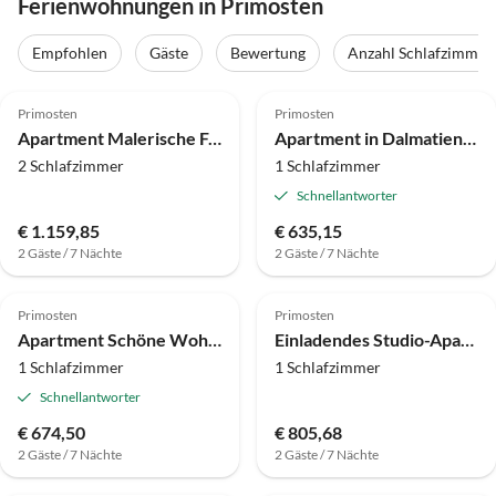
Ferienwohnungen in Primosten
Empfohlen
Gäste
Bewertung
Anzahl Schlafzimmer
Primosten
Primosten
Apartment Malerische Ferienwohnung in Primošten
Apartment in Dalmatien mit Gartenblick
2 Schlafzimmer
1 Schlafzimmer
Schnellantworter
€ 1.159,85
€ 635,15
2 Gäste / 7 Nächte
2 Gäste / 7 Nächte
Primosten
Primosten
Apartment Schöne Wohnung in der Nähe des Strandes Rtić
Einladendes Studio-Apartment in Primošten
1 Schlafzimmer
1 Schlafzimmer
Schnellantworter
€ 674,50
€ 805,68
2 Gäste / 7 Nächte
2 Gäste / 7 Nächte