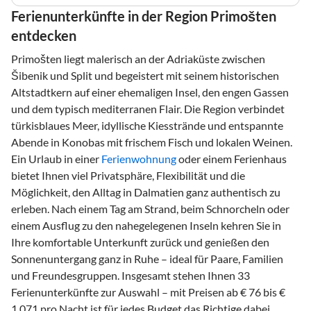
Ferienunterkünfte in der Region Primošten
entdecken
Primošten liegt malerisch an der Adriaküste zwischen
Šibenik und Split und begeistert mit seinem historischen
Altstadtkern auf einer ehemaligen Insel, den engen Gassen
und dem typisch mediterranen Flair. Die Region verbindet
türkisblaues Meer, idyllische Kiesstrände und entspannte
Abende in Konobas mit frischem Fisch und lokalen Weinen.
Ein Urlaub in einer
Ferienwohnung
oder einem Ferienhaus
bietet Ihnen viel Privatsphäre, Flexibilität und die
Möglichkeit, den Alltag in Dalmatien ganz authentisch zu
erleben. Nach einem Tag am Strand, beim Schnorcheln oder
einem Ausflug zu den nahegelegenen Inseln kehren Sie in
Ihre komfortable Unterkunft zurück und genießen den
Sonnenuntergang ganz in Ruhe – ideal für Paare, Familien
und Freundesgruppen. Insgesamt stehen Ihnen 33
Ferienunterkünfte zur Auswahl – mit Preisen ab € 76 bis €
1 071 pro Nacht ist für jedes Budget das Richtige dabei.