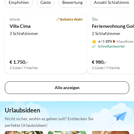
Empfohlen
Gäste
Bewertung
Anzahl Schlafzimmer
5.0
(26)
Top-Inserat
4.9
(26)
Vrbnik
Beliebte Wahl
Šilo
Villa Cima
3 Schlafzimmer
2 Schlafzimmer
4
/ 5
Klassifizie
Schnellantworter
€ 1.750,-
€ 980,-
2 Gäste / 7 Nächte
2 Gäste / 7 Nächte
Alle anzeigen
Urlaubsideen
Nicht sicher, wohin es gehen soll? Entdecken Sie
perfekte Urlaubsideen!