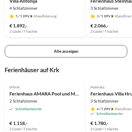
Villa Antonija
4 Schlafzimmer
3 Schlafzimmer
5
/ 5
Klassifizierung
3
/ 5
Klassifizie
€ 1.892,-
€ 2.066,-
2 Gäste / 7 Nächte
2 Gäste / 7 Nächte
Alle anzeigen
Ferienhäuser auf Krk
5.0
(1)
4.5
(1)
Vrbnik
Malinska
Ferienhaus AMARA Pool und Meerblick nahe Sandstrand
Ferienhaus Villa Hr
2 Schlafzimmer
3 Schlafzimmer
Schnellantworter
4
/ 5
Klassifizie
Schnellantworter
€ 1.118,-
€ 1.780,-
2 Gäste / 7 Nächte
2 Gäste / 7 Nächte