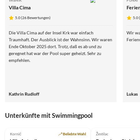
VRBNIK
PUNAT
Villa Cima
Ferie
5.0 (26 Bewertungen)
5.0
Die Villa Cima auf der Insel Krk war einfach
Wir war
Traumhaft. Der Ausblick ist der Wahnsinn. Wir waren
Ferien
Ende Oktober 2025 dort. Trotz, daß es ab und zu
geregnet hat war der Pool super geheizt. Sehr zu
empfehlen.
Kathrin Rudloff
Lukas
Unterkünfte mit Swimmingpool
5.0
(20)
Top-Inserat
Kornić
Beliebte Wahl
Žestilac