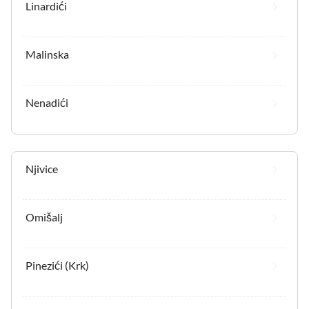
Linardići
Malinska
Nenadići
Njivice
Omišalj
Pinezići (Krk)