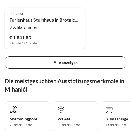
4.0
(8)
Mihanići
Ferienhaus Steinhaus in Brotnice nahe Cavtat & Meer
3 Schlafzimmer
€ 1.841,83
2 Gäste / 7 Nächte
Alle anzeigen
Die meistgesuchten Ausstattungsmerkmale in
Mihanići
Swimmingpool
WLAN
Klimaanlage
2 Unterkünfte
3 Unterkünfte
1 Unterkunft