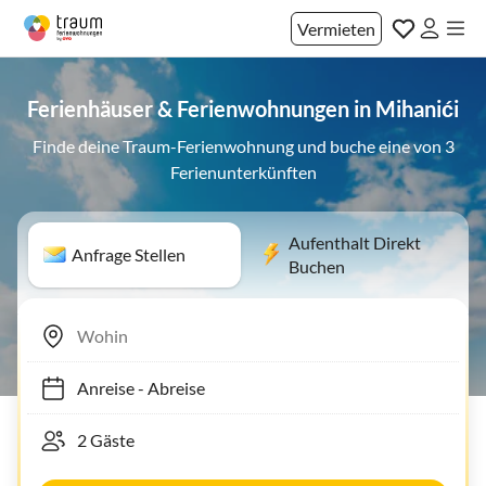
Vermieten
Ferienhäuser & Ferienwohnungen in Mihanići
Finde deine Traum-Ferienwohnung und buche eine von 3
Ferienunterkünften
Aufenthalt Direkt
Anfrage Stellen
Buchen
Anreise
-
Abreise