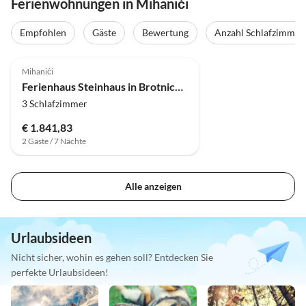
Ferienwohnungen in Mihanići
Empfohlen
Gäste
Bewertung
Anzahl Schlafzimmer
4.0
(8)
Mihanići
Ferienhaus Steinhaus in Brotnice nahe Cavtat & Meer
3 Schlafzimmer
€ 1.841,83
2 Gäste / 7 Nächte
Alle anzeigen
Urlaubsideen
Nicht sicher, wohin es gehen soll? Entdecken Sie
perfekte Urlaubsideen!