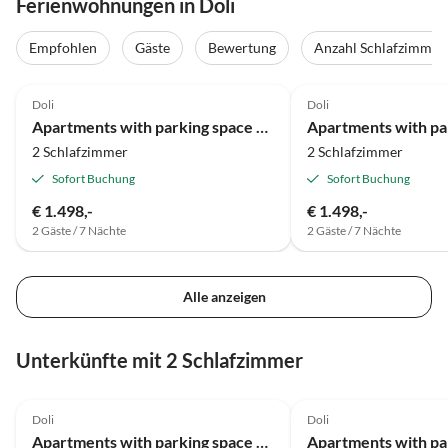
Ferienwohnungen in Doli
Empfohlen
Gäste
Bewertung
Anzahl Schlafzimmer
Doli
Doli
Apartments with parking space Banići, Dubrovnik - 23176
2 Schlafzimmer
2 Schlafzimmer
Sofort Buchung
Sofort Buchung
€ 1.498,-
€ 1.498,-
2 Gäste / 7 Nächte
2 Gäste / 7 Nächte
Alle anzeigen
Unterkünfte mit 2 Schlafzimmer
Doli
Doli
Apartments with parking space Banići, Dubrovnik - 23176