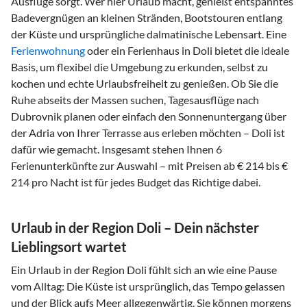
Ausflüge sorgt. Wer hier Urlaub macht, genießt entspanntes
Badevergnügen an kleinen Stränden, Bootstouren entlang
der Küste und ursprüngliche dalmatinische Lebensart. Eine
Ferienwohnung
oder ein Ferienhaus in Doli bietet die ideale
Basis, um flexibel die Umgebung zu erkunden, selbst zu
kochen und echte Urlaubsfreiheit zu genießen. Ob Sie die
Ruhe abseits der Massen suchen, Tagesausflüge nach
Dubrovnik planen oder einfach den Sonnenuntergang über
der Adria von Ihrer Terrasse aus erleben möchten – Doli ist
dafür wie gemacht. Insgesamt stehen Ihnen 6
Ferienunterkünfte zur Auswahl – mit Preisen ab € 214 bis €
214 pro Nacht ist für jedes Budget das Richtige dabei.
Urlaub in der Region Doli – Dein nächster
Lieblingsort wartet
Ein Urlaub in der Region Doli fühlt sich an wie eine Pause
vom Alltag: Die Küste ist ursprünglich, das Tempo gelassen
und der Blick aufs Meer allgegenwärtig. Sie können morgens