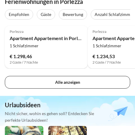
Ferienwohnungen in Porlezza
Empfohlen
Gäste
Bewertung
Anzahl Schlafzimmer
Porlezza
Porlezza
Apartment Appartement in Porlezza am Luganersee
1 Schlafzimmer
1 Schlafzimmer
€ 1.298,46
€ 1.234,53
2 Gäste / 7 Nächte
2 Gäste / 7 Nächte
Alle anzeigen
Urlaubsideen
Nicht sicher, wohin es gehen soll? Entdecken Sie
perfekte Urlaubsideen!