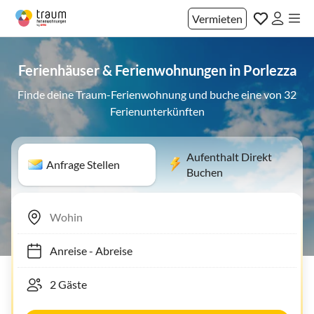
Vermieten
Ferienhäuser & Ferienwohnungen in Porlezza
Finde deine Traum-Ferienwohnung und buche eine von 32
Ferienunterkünften
Aufenthalt Direkt
Anfrage Stellen
Buchen
Anreise
-
Abreise