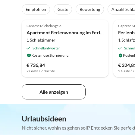
Empfohlen
Gäste
Bewertung
Anzahl Schl
4.1
(34)
Caprese Michelangelo
Caprese M
Apartment Ferienwohnung im Ferienhaus
1 Schlafzimmer
1 Schlaf
Schnellantworter
Schnel
Kostenlose Stornierung
Kostenl
€ 736,84
€ 324,8
2 Gäste / 7 Nächte
2 Gäste / 
Alle anzeigen
Urlaubsideen
Nicht sicher, wohin es gehen soll? Entdecken Sie perfe