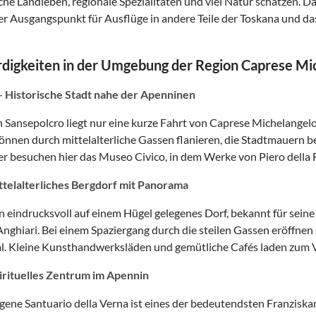
che Landleben, regionale Spezialitäten und viel Natur schätzen. D
ler Ausgangspunkt für Ausflüge in andere Teile der Toskana und d
digkeiten in der Umgebung der Region Caprese Mi
– Historische Stadt nahe der Apenninen
 Sansepolcro liegt nur eine kurze Fahrt von Caprese Michelangel
 können durch mittelalterliche Gassen flanieren, die Stadtmauern 
r besuchen hier das Museo Civico, in dem Werke von Piero della F
ttelalterliches Bergdorf mit Panorama
in eindrucksvoll auf einem Hügel gelegenes Dorf, bekannt für seine
Anghiari. Bei einem Spaziergang durch die steilen Gassen eröffne
l. Kleine Kunsthandwerksläden und gemütliche Cafés laden zum V
irituelles Zentrum im Apennin
gene Santuario della Verna ist eines der bedeutendsten Franziskan