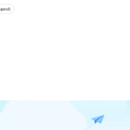
igend)