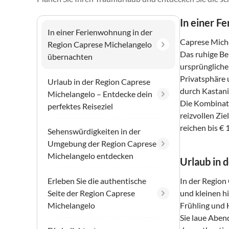
In einer F
In einer Ferienwohnung in der
Caprese Miche
Region Caprese Michelangelo
Das ruhige Be
übernachten
ursprüngliche
Privatsphäre 
Urlaub in der Region Caprese
durch Kastani
Michelangelo – Entdecke dein
Die Kombinati
perfektes Reiseziel
reizvollen Zi
reichen bis € 
Sehenswürdigkeiten in der
Umgebung der Region Caprese
Michelangelo entdecken
Urlaub in 
Erleben Sie die authentische
In der Region
Seite der Region Caprese
und kleinen h
Michelangelo
Frühling und
Sie laue Abend