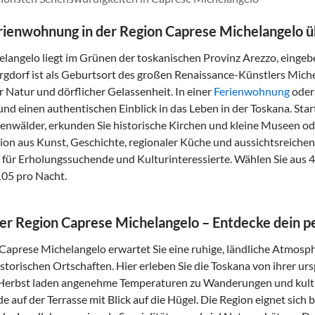
erienwohnung in der Region Caprese Michelangelo 
langelo liegt im Grünen der toskanischen Provinz Arezzo, eingebe
rgdorf ist als Geburtsort des großen Renaissance-Künstlers Mich
r Natur und dörflicher Gelassenheit. In einer
Ferienwohnung
oder 
und einen authentischen Einblick in das Leben in der Toskana. Sta
enwälder, erkunden Sie historische Kirchen und kleine Museen o
on aus Kunst, Geschichte, regionaler Küche und aussichtsreich
el für Erholungssuchende und Kulturinteressierte. Wählen Sie aus 
105 pro Nacht.
der Region Caprese Michelangelo – Entdecke dein pe
 Caprese Michelangelo erwartet Sie eine ruhige, ländliche Atmos
istorischen Ortschaften. Hier erleben Sie die Toskana von ihrer ur
 Herbst laden angenehme Temperaturen zu Wanderungen und kult
e auf der Terrasse mit Blick auf die Hügel. Die Region eignet sich