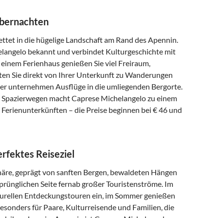
übernachten
ttet in die hügelige Landschaft am Rand des Apennin.
elangelo bekannt und verbindet Kulturgeschichte mit
einem Ferienhaus genießen Sie viel Freiraum,
rten Sie direkt von Ihrer Unterkunft zu Wanderungen
der unternehmen Ausflüge in die umliegenden Bergorte.
en Spazierwegen macht Caprese Michelangelo zu einem
4 Ferienunterkünften – die Preise beginnen bei € 46 und
rfektes Reiseziel
phäre, geprägt von sanften Bergen, bewaldeten Hängen
sprünglichen Seite fernab großer Touristenströme. Im
urellen Entdeckungstouren ein, im Sommer genießen
 besonders für Paare, Kulturreisende und Familien, die