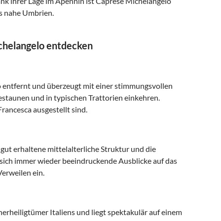
ank ihrer Lage im Apennin ist Caprese Michelangelo
as nahe Umbrien.
chelangelo entdecken
o entfernt und überzeugt mit einer stimmungsvollen
bestaunen und in typischen Trattorien einkehren.
rancesca ausgestellt sind.
 gut erhaltene mittelalterliche Struktur und die
n sich immer wieder beeindruckende Ausblicke auf das
erweilen ein.
erheiligtümer Italiens und liegt spektakulär auf einem