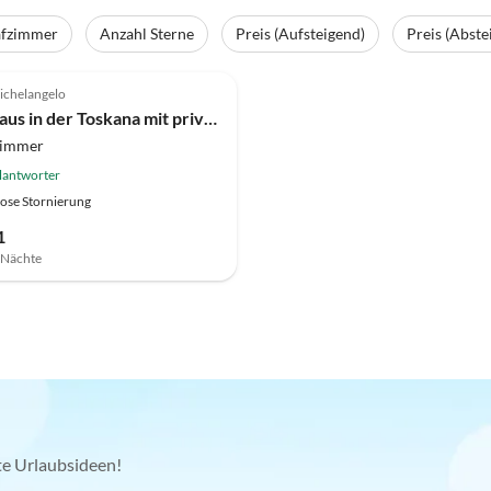
afzimmer
Anzahl Sterne
Preis (Aufsteigend)
Preis (Abste
ichelangelo
Ferienhaus in der Toskana mit privatem Garten
zimmer
lantworter
ose Stornierung
1
7 Nächte
kte Urlaubsideen!