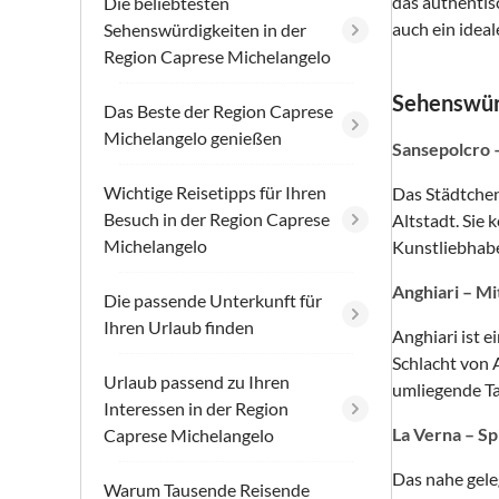
das authentis
Die beliebtesten
auch ein idea
Sehenswürdigkeiten in der
Region Caprese Michelangelo
Sehenswür
Das Beste der Region Caprese
Michelangelo genießen
Sansepolcro 
Wichtige Reisetipps für Ihren
Das Städtchen
Besuch in der Region Caprese
Altstadt. Sie
Michelangelo
Kunstliebhabe
Anghiari – Mi
Die passende Unterkunft für
Ihren Urlaub finden
Anghiari ist e
Schlacht von 
Urlaub passend zu Ihren
umliegende Ta
Interessen in der Region
La Verna – Sp
Caprese Michelangelo
Das nahe gele
Warum Tausende Reisende