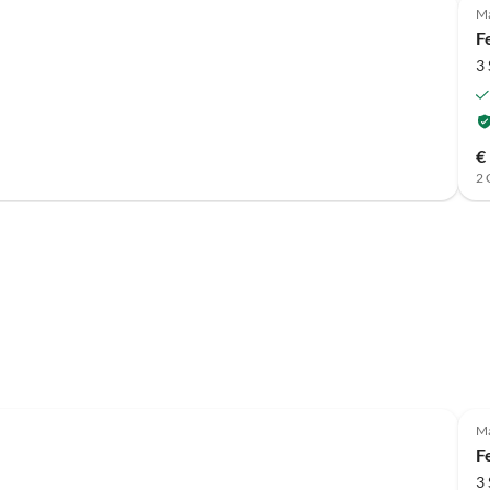
Ma
F
3
€
2 
Top-Inserat
Ma
F
3