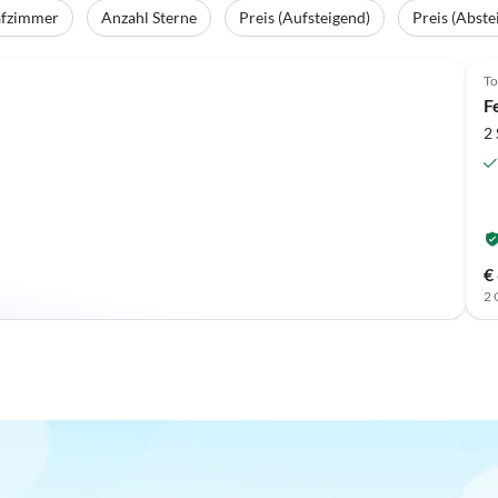
afzimmer
Anzahl Sterne
Preis (Aufsteigend)
Preis (Abste
Top-Inserat
To
F
2
€
2 