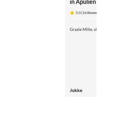
in Apulien
5.0 (16 Bewertungen)
Grazie Mille, siete stati veramente
Jokke
5.0
(3)