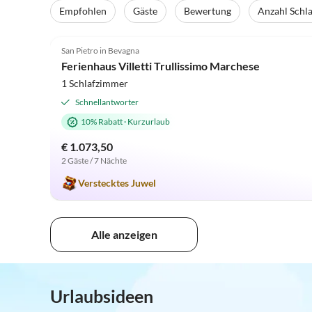
Empfohlen
Gäste
Bewertung
Anzahl Schl
4.9
(28)
San Pietro in Bevagna
Ferienhaus Villetti Trullissimo Marchese
1 Schlafzimmer
Schnellantworter
10% Rabatt
·
Kurzurlaub
€ 1.073,50
2 Gäste / 7 Nächte
Verstecktes Juwel
Alle anzeigen
Urlaubsideen