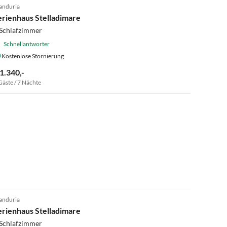
nduria
erienhaus Stelladimare
 Schlafzimmer
Schnellantworter
Kostenlose Stornierung
 1.340,-
Gäste / 7 Nächte
5.0
(3)
nduria
erienhaus Stelladimare
 Schlafzimmer