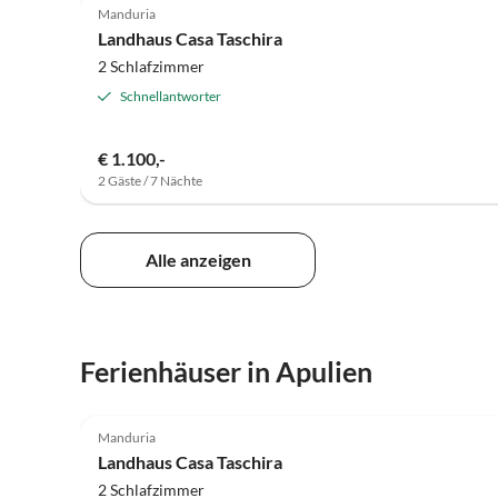
Manduria
Landhaus Casa Taschira
2 Schlafzimmer
Schnellantworter
€ 1.100,-
2 Gäste / 7 Nächte
Alle anzeigen
Ferienhäuser in Apulien
4.9
(39)
Manduria
Landhaus Casa Taschira
2 Schlafzimmer