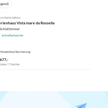
igend)
5.0
(16)
rre Santa Sabina
erienhaus Vista mare da Rossella
 Schlafzimmer
Schnellantworter
Kostenlose Stornierung
 677,-
Gäste / 7 Nächte