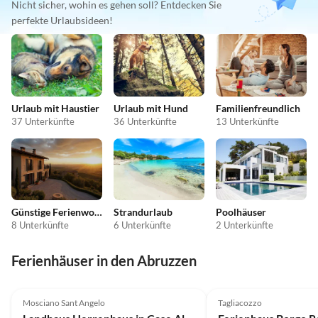
Nicht sicher, wohin es gehen soll? Entdecken Sie
perfekte Urlaubsideen!
Urlaub mit Haustier
Urlaub mit Hund
Familienfreundlich
37 Unterkünfte
36 Unterkünfte
13 Unterkünfte
Günstige Ferienwohnungen
Strandurlaub
Poolhäuser
8 Unterkünfte
6 Unterkünfte
2 Unterkünfte
Ferienhäuser in den Abruzzen
4.0
(5)
4.0
(3)
Mosciano Sant Angelo
Tagliacozzo