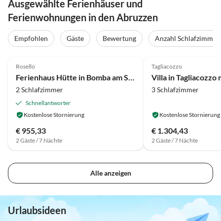
Ausgewählte Ferienhäuser und
Ferienwohnungen in den Abruzzen
Empfohlen
Gäste
Bewertung
Anzahl Schlafzimmer
4.5
(12)
4.3
(9)
Rosello
Tagliacozzo
Ferienhaus Hütte in Bomba am See Bomba
2 Schlafzimmer
3 Schlafzimmer
Schnellantworter
Kostenlose Stornierung
Kostenlose Stornierung
€ 955,33
€ 1.304,43
2 Gäste / 7 Nächte
2 Gäste / 7 Nächte
Alle anzeigen
Urlaubsideen