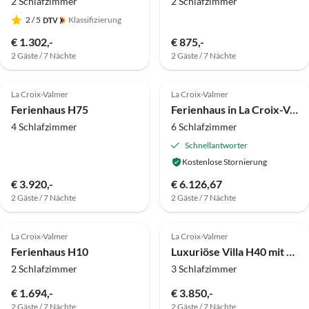
2 Schlafzimmer
2 Schlafzimmer
2
/ 5
Klassifizierung
€ 1.302,-
€ 875,-
2 Gäste / 7 Nächte
2 Gäste / 7 Nächte
La Croix-Valmer
La Croix-Valmer
Ferienhaus H75
Ferienhaus in La Croix-Valmer am Strand
4 Schlafzimmer
6 Schlafzimmer
Schnellantworter
Kostenlose Stornierung
€ 3.920,-
€ 6.126,67
2 Gäste / 7 Nächte
2 Gäste / 7 Nächte
La Croix-Valmer
La Croix-Valmer
Ferienhaus H10
Luxuriöse Villa H40 mit viel Platz und eigenem Pool
2 Schlafzimmer
3 Schlafzimmer
€ 1.694,-
€ 3.850,-
2 Gäste / 7 Nächte
2 Gäste / 7 Nächte