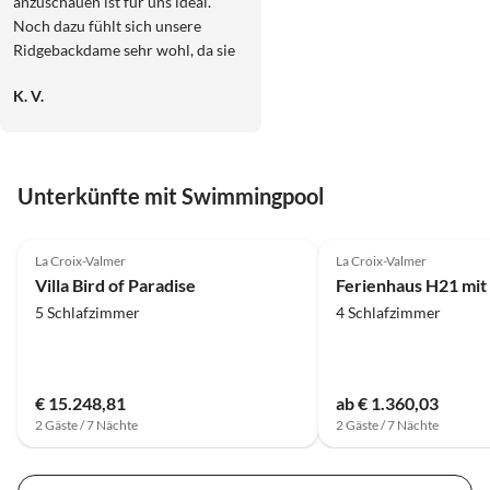
anzuschauen ist für uns ideal.
Noch dazu fühlt sich unsere
Ridgebackdame sehr wohl, da sie
Platz hat und sich im Garten frei
K. V.
bewegen kann. Gerne wieder.
Unterkünfte mit Swimmingpool
La Croix-Valmer
La Croix-Valmer
Villa Bird of Paradise
5 Schlafzimmer
4 Schlafzimmer
€ 15.248,81
ab € 1.360,03
2 Gäste / 7 Nächte
2 Gäste / 7 Nächte