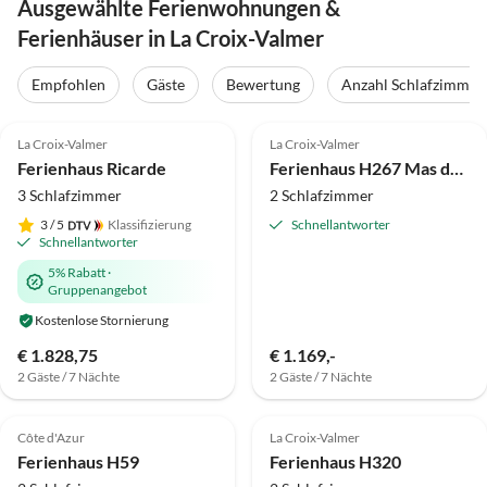
Ausgewählte Ferienwohnungen &
Ferienhäuser in La Croix-Valmer
Empfohlen
Gäste
Bewertung
Anzahl Schlafzimmer
4.9
(8)
Top-Inserat
4.8
(1)
La Croix-Valmer
La Croix-Valmer
Super-Gastgeber
Ferienhaus Ricarde
Ferienhaus H267 Mas de Gigaro
3 Schlafzimmer
2 Schlafzimmer
3
/ 5
Klassifizierung
Schnellantworter
Schnellantworter
5% Rabatt
·
Gruppenangebot
Kostenlose Stornierung
€ 1.828,75
€ 1.169,-
2 Gäste / 7 Nächte
2 Gäste / 7 Nächte
Côte d'Azur
La Croix-Valmer
Ferienhaus H59
Ferienhaus H320