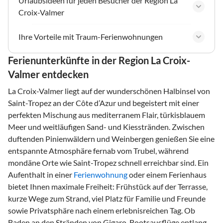
Urlaubsideen für jeden Besucher der Region La
Croix-Valmer
Ihre Vorteile mit Traum-Ferienwohnungen
Ferienunterkünfte in der Region La Croix-
Valmer entdecken
La Croix-Valmer liegt auf der wunderschönen Halbinsel von
Saint-Tropez an der Côte d’Azur und begeistert mit einer
perfekten Mischung aus mediterranem Flair, türkisblauem
Meer und weitläufigen Sand- und Kiesstränden. Zwischen
duftenden Pinienwäldern und Weinbergen genießen Sie eine
entspannte Atmosphäre fernab vom Trubel, während
mondäne Orte wie Saint-Tropez schnell erreichbar sind. Ein
Aufenthalt in einer
Ferienwohnung
oder einem Ferienhaus
bietet Ihnen maximale Freiheit: Frühstück auf der Terrasse,
kurze Wege zum Strand, viel Platz für Familie und Freunde
sowie Privatsphäre nach einem erlebnisreichen Tag. Ob
Baden an den Stränden von Gigaro, Bootsausflüge entlang