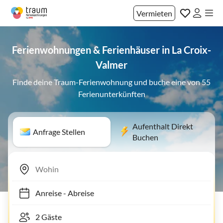
Vermieten
Ferienwohnungen & Ferienhäuser in La Croix-
Valmer
Finde deine Traum-Ferienwohnung und buche eine von 55
Ferienunterkünften
Aufenthalt Direkt
Anfrage Stellen
Buchen
Anreise
-
Abreise