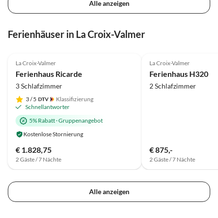
Alle anzeigen
Ferienhäuser in La Croix-Valmer
4.9
(8)
Top-Inserat
La Croix-Valmer
La Croix-Valmer
Super-Gastgeber
Ferienhaus Ricarde
Ferienhaus H320
3 Schlafzimmer
2 Schlafzimmer
3
/ 5
Klassifizierung
Schnellantworter
5% Rabatt
·
Gruppenangebot
Kostenlose Stornierung
€ 1.828,75
€ 875,-
2 Gäste / 7 Nächte
2 Gäste / 7 Nächte
Alle anzeigen