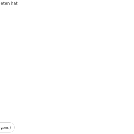
ieten hat
igend)