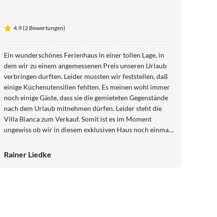
4.9 (2 Bewertungen)
Ein wunderschönes Ferienhaus in einer tollen Lage, in
dem wir zu einem angemessenen Preis unseren Urlaub
verbringen durften. Leider mussten wir feststellen, daß
einige Küchenutensilien fehlten. Es meinen wohl immer
noch einige Gäste, dass sie die gemieteten Gegenstände
nach dem Urlaub mitnehmen dürfen. Leider steht die
Villa Bianca zum Verkauf. Somit ist es im Moment
ungewiss ob wir in diesem exklusiven Haus noch einmal
zu Gast sein dürfen
Rainer Liedke