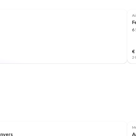
aber hier in der Nähe von Salzburg zu sein als Deutscher,
ist einfach super. Preis Leistung einfach nur Top
Ai
F
6
€
2 
M
envers
A