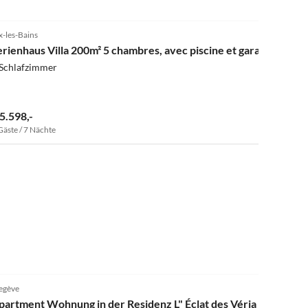
x-les-Bains
erienhaus Villa 200m² 5 chambres, avec piscine et garage
 Schlafzimmer
 5.598,-
Gäste / 7 Nächte
egève
partment Wohnung in der Residenz L" Éclat des Véria