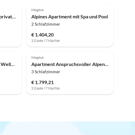
Megève
Ferienhaus Alpenchalet mit privatem Whirlpool
Alpines Apartment mit Spa und Pool
2 Schlafzimmer
€ 1.404,20
2 Gäste / 7 Nächte
Megève
Apartment Alpines Haus mit Wellnesszugang
Apartment Anspruchsvoller Alpenaufenthalt in Megève
3 Schlafzimmer
€ 1.799,21
2 Gäste / 7 Nächte