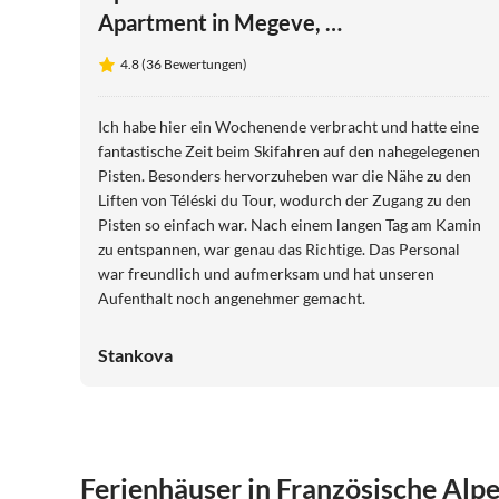
Apartment in Megeve, in
der Nähe von Skiliften
4.8 (36 Bewertungen)
Ich habe hier ein Wochenende verbracht und hatte eine
fantastische Zeit beim Skifahren auf den nahegelegenen
Pisten. Besonders hervorzuheben war die Nähe zu den
Liften von Téléski du Tour, wodurch der Zugang zu den
Pisten so einfach war. Nach einem langen Tag am Kamin
zu entspannen, war genau das Richtige. Das Personal
war freundlich und aufmerksam und hat unseren
Aufenthalt noch angenehmer gemacht.
Stankova
Ferienhäuser in Französische Alp