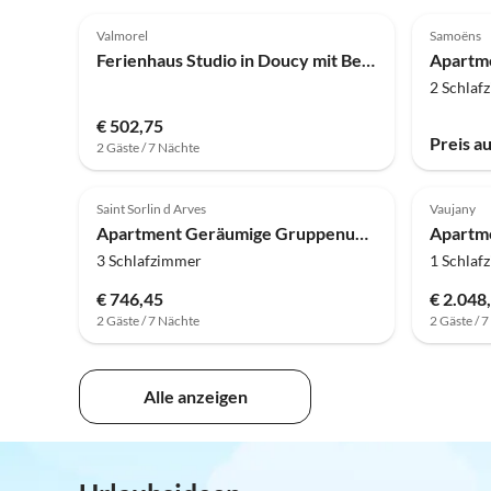
3.9
(11)
4.0
Valmorel
Samoëns
Ferienhaus Studio in Doucy mit Bergblick
2 Schlaf
€ 502,75
Preis a
2 Gäste / 7 Nächte
Saint Sorlin d Arves
Vaujany
Apartment Geräumige Gruppenunterkunft im Tal
3 Schlafzimmer
1 Schlaf
€ 746,45
€ 2.048
2 Gäste / 7 Nächte
2 Gäste / 
Alle anzeigen