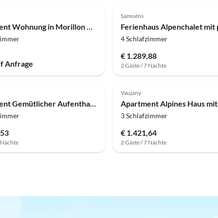
(2)
Samoëns
Apartment Wohnung in Morillon mit Bergblick
zimmer
4 Schlafzimmer
€ 1.289,88
uf Anfrage
2 Gäste / 7 Nächte
Vaujany
Apartment Gemütlicher Aufenthalt mit Schlafnische
zimmer
3 Schlafzimmer
,53
€ 1.421,64
7 Nächte
2 Gäste / 7 Nächte