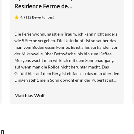
Residence Ferme de
Montenvers
4.9 (12 Bewertungen)
Die Ferienwohnung ist ein Traum, ich kann nicht anders
wie 5 Sterne vergeben. Die Unterkunft ist so sauber das
man vom Boden essen könnte. Es ist alles vorhanden von
der Mikrowelle, über Bettwäsche, bis hin zum Kaffee.
Morgens wacht man wirklich mit dem Sonnenaufgang
auf wenn man die Rollos nicht herunter macht. Das
Gefühl hier auf dem Berg ist einfach so das man über den
Dingen steht, mein Sohn obwohl er in der Pubertät ist,
strahlt einfach Zufriedenheit aus, meine beiden Mädels
gerade eingeschult, haben gestern die Kühe gefüttert
Matthias Wolf
und durften heute gegenüber gegen eine kleine Gebühr
eine Reitstunde haben. Was ich auch noch erwähnen
möchte, ist der Ordner, der Ferienwohnung, indem
steckt so viel Arbeit und Liebe das sich alles andere
erübrigt. Der Urlaub hierhin für mich ist wesentlich
en
besser als ans Meer. Ist vielleicht auch Geschmackssache