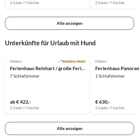
2 Gäste / 7 Nächte
2 Gäste / 7 Nächte
Alle anzeigen
Unterkünfte für Urlaub mit Hund
5.0
(36)
4.7
(19)
Hilders
Beliebte Wahl
Hilders
Ferienhaus Reinhart / große Ferienwohnung
Ferienhaus Panora
7 Schlafzimmer
1 Schlafzimmer
ab € 422,-
€ 630,-
2 Gäste / 7 Nächte
2 Gäste / 7 Nächte
Alle anzeigen