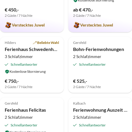
Kostenlose Stornierung
€ 450,-
ab € 470,-
2 Gäste / 7 Nächte
2 Gäste / 7 Nächte
Verstecktes Juwel
Verstecktes Juwel
4.9
(7)
Top-Inserat
5.0
(4)
Top-Inserat
Hilders
Beliebte Wahl
Gersfeld
Ferienhaus Schwedenhaus
Bohn-Ferienwohnungen
3 Schlafzimmer
2 Schlafzimmer
Schnellantworter
Schnellantworter
Kostenlose Stornierung
€ 750,-
€ 525,-
2 Gäste / 7 Nächte
2 Gäste / 7 Nächte
5.0
(1)
Top-Inserat
4.8
(1)
Top-Inserat
Gersfeld
Kalbach
Ferienhaus Felicitas
Ferienwohnung Auszeit unterm Weitblick
2 Schlafzimmer
2 Schlafzimmer
Schnellantworter
Schnellantworter