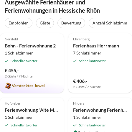
Ausgewählte Ferienhäuser und
Ferienwohnungen in Hessische Rhön
Empfohlen
Gäste
Bewertung
Anzahl Schlafzimmer
4.8
(30)
Top-Inserat
5.0
(28)
Top-Inserat
Gersfeld
Ehrenberg
Bohn - Ferienwohnung 2
Ferienhaus Herrmann
1 Schlafzimmer
7 Schlafzimmer
Schnellantworter
Schnellantworter
€ 455,-
2 Gäste / 7 Nächte
€ 406,-
Verstecktes Juwel
2 Gäste / 7 Nächte
4.9
(22)
Top-Inserat
5.0
(7)
Top-Inserat
Hofbieber
Hilders
Ferienwohnung "Alte Mühle" Fam. Menz
Ferienwohnung Ferienhaus Ursula
1 Schlafzimmer
1 Schlafzimmer
Schnellantworter
Schnellantworter