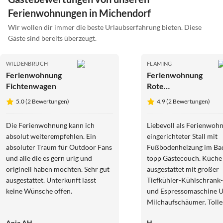
Ferienwohnungen in Michendorf
Wir wollen dir immer die beste Urlaubserfahrung bieten. Diese
Gäste sind bereits überzeugt.
WILDENBRUCH
FLÄMING
Ferienwohnung
Ferienwohnung
Fichtenwagen
Rote
Ferienwohnung
5.0 (2 Bewertungen)
4.9 (2 Bewertungen)
Die Ferienwohnung kann ich
Liebevoll als Ferienwoh
absolut weiterempfehlen. Ein
eingerichteter Stall mit
absoluter Traum für Outdoor Fans
Fußbodenheizung im Ba
und alle die es gern urig und
topp Gästecouch. Küche 
originell haben möchten. Sehr gut
ausgestattet mit großer
ausgestattet. Unterkunft lässt
Tiefkühler-Kühlschrank
keine Wünsche offen.
und Espressomaschine
Milchaufschäumer. Tolle
Ambiente auf dem Bauer
Anja AH
H.