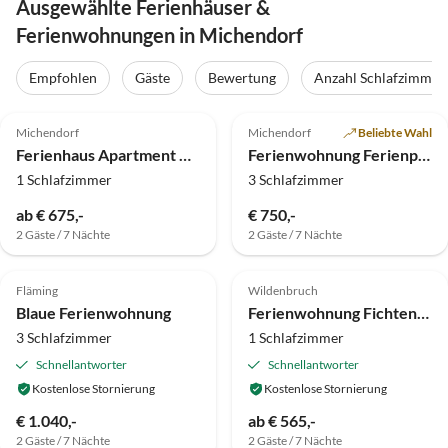
Ausgewählte Ferienhäuser &
Ferienwohnungen in Michendorf
Empfohlen
Gäste
Bewertung
Anzahl Schlafzimmer
4.8
(8)
4.9
(6)
Michendorf
Michendorf
Beliebte Wahl
Ferienhaus Apartment Del Rose
Ferienwohnung Ferienparadies Krebs
1 Schlafzimmer
3 Schlafzimmer
ab € 675,-
€ 750,-
2 Gäste / 7 Nächte
2 Gäste / 7 Nächte
5.0
(2)
5.0
(2)
Fläming
Wildenbruch
Blaue Ferienwohnung
Ferienwohnung Fichtenwagen
3 Schlafzimmer
1 Schlafzimmer
Schnellantworter
Schnellantworter
Kostenlose Stornierung
Kostenlose Stornierung
€ 1.040,-
ab € 565,-
2 Gäste / 7 Nächte
2 Gäste / 7 Nächte