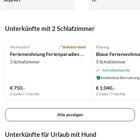
freundliche und super
kommunikative Herberg
Wir haben uns sehr wohl 
Danke!
Unterkünfte mit 2 Schlafzimmer
4.9
(6)
5.0
(2)
Michendorf
Beliebte Wahl
Fläming
Ferienwohnung Ferienparadies Krebs
Blaue Ferienwohnu
3 Schlafzimmer
3 Schlafzimmer
Schnellantworter
Kostenlose Stornierung
€ 750,-
€ 1.040,-
2 Gäste / 7 Nächte
2 Gäste / 7 Nächte
Alle anzeigen
Unterkünfte für Urlaub mit Hund