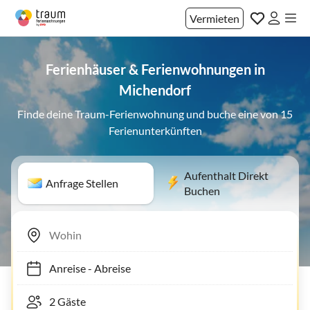
Vermieten
Ferienhäuser & Ferienwohnungen in
Michendorf
Finde deine Traum-Ferienwohnung und buche eine von 15
Ferienunterkünften
Aufenthalt Direkt
Anfrage Stellen
Buchen
Anreise
-
Abreise