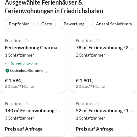
Ausgewählte Ferienhäuser &
Ferienwohnungen in Friedrichshafen
Empfohlen
Gäste
Bewertung
Anzahl Schlafzimmer
Friedrichshafen
Friedrichshafen
Ferienwohnung Charmantes Loft mit besonderem Flair
78 m² Ferienwohnung ∙ 2 Schlafzimmer ∙ 6 Gäste
1 Schlafzimmer
2 Schlafzimmer
Schnellantworter
Kostenlose Stornierung
€ 1.694,-
€ 1.901,-
2 Gäste / 7 Nächte
2 Gäste / 7 Nächte
Friedrichshafen
Friedrichshafen
140 m² Ferienwohnung ∙ 3 Schlafzimmer ∙ 6 Gäste
52 m² Ferienwohnung ∙ 1 Schlafzimmer ∙ 2 Gäste
3 Schlafzimmer
1 Schlafzimmer
Preis auf Anfrage
Preis auf Anfrage