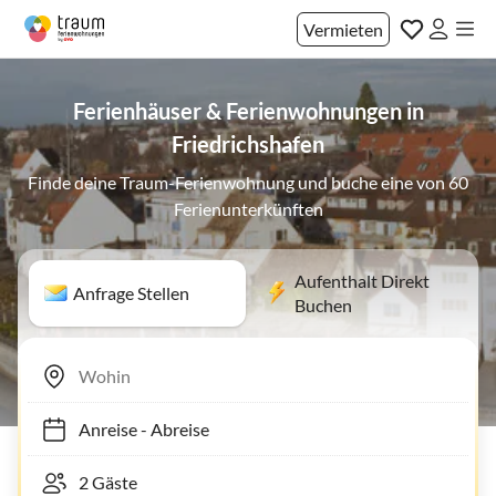
Vermieten
Ferienhäuser & Ferienwohnungen in
Friedrichshafen
Finde deine Traum-Ferienwohnung und buche eine von 60
Ferienunterkünften
Aufenthalt Direkt
Anfrage Stellen
Buchen
Anreise
-
Abreise