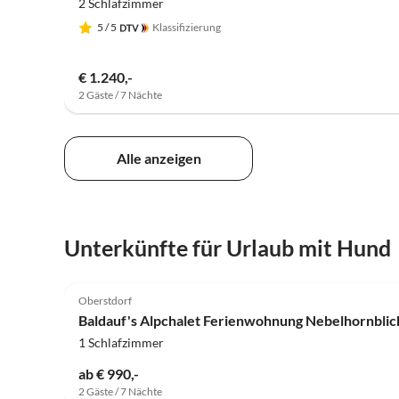
2 Schlafzimmer
5
/ 5
Klassifizierung
€ 1.240,-
2 Gäste / 7 Nächte
Alle anzeigen
Unterkünfte für Urlaub mit Hund
5.0
(2)
Oberstdorf
Baldauf's Alpchalet Ferienwohnung Nebelhornblic
1 Schlafzimmer
ab € 990,-
2 Gäste / 7 Nächte