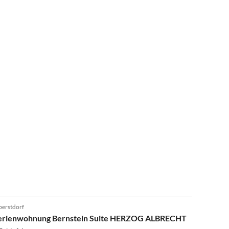
4.8
(1)
erstdorf
erienwohnung Bernstein Suite HERZOG ALBRECHT