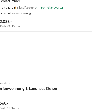
 Schlafzimmer
5
/ 5
Klassifizierung
Schnellantworter
Kostenlose Stornierung
 2.038,-
Gäste / 7 Nächte
4.8
(1)
erstdorf
erienwohnung 1, Landhaus Deiser
 560,-
Gäste / 7 Nächte