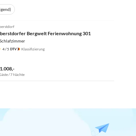
igend)
3.5
(1)
erstdorf
berstdorfer Bergwelt Ferienwohnung 301
 Schlafzimmer
4
/ 5
Klassifizierung
 1.008,-
Gäste / 7 Nächte