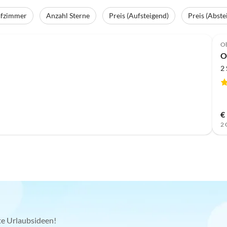
afzimmer
Anzahl Sterne
Preis (Aufsteigend)
Preis (Abste
Top-Inserat
Ob
O
2
€
2 
kte Urlaubsideen!