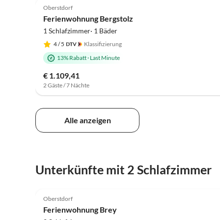
Oberstdorf
Ferienwohnung Bergstolz
1 Schlafzimmer· 1 Bäder
4
/ 5
Klassifizierung
13% Rabatt
·
Last Minute
€ 1.109,41
2 Gäste / 7 Nächte
Alle anzeigen
Unterkünfte mit 2 Schlafzimmer
5.0
(2)
Oberstdorf
Ferienwohnung Brey