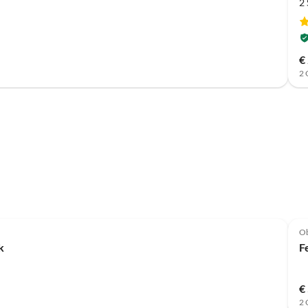
2
€
2 
Ob
k
F
€
2 