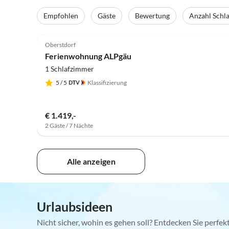
Empfohlen
Gäste
Bewertung
Anzahl Schl
4.8
(1)
Oberstdorf
Ferienwohnung ALPgäu
1 Schlafzimmer
5
/ 5
Klassifizierung
€ 1.419,-
2 Gäste / 7 Nächte
Alle anzeigen
Urlaubsideen
Nicht sicher, wohin es gehen soll? Entdecken Sie perfe