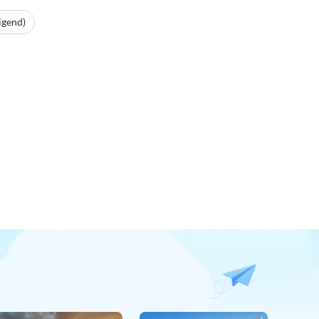
igend)