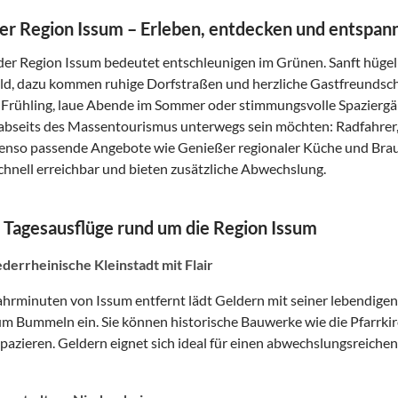
der Region Issum – Erleben, entdecken und entspan
 der Region Issum bedeutet entschleunigen im Grünen. Sanft hügel
ld, dazu kommen ruhige Dorfstraßen und herzliche Gastfreundscha
 Frühling, laue Abende im Sommer oder stimmungsvolle Spaziergän
 abseits des Massentourismus unterwegs sein möchten: Radfahrer,
benso passende Angebote wie Genießer regionaler Küche und Brauk
chnell erreichbar und bieten zusätzliche Abwechslung.
 Tagesausflüge rund um die Region Issum
derrheinische Kleinstadt mit Flair
hrminuten von Issum entfernt lädt Geldern mit seiner lebendigen
m Bummeln ein. Sie können historische Bauwerke wie die Pfarrki
pazieren. Geldern eignet sich ideal für einen abwechslungsreichen