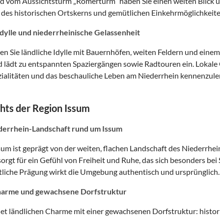
nd vom Aussichtsturm „Römerturm“ haben Sie einen weiten Blick ü
des historischen Ortskerns und gemütlichen Einkehrmöglichkeite
dylle und niederrheinische Gelassenheit
en Sie ländliche Idylle mit Bauernhöfen, weiten Feldern und einem
d lädt zu entspannten Spaziergängen sowie Radtouren ein. Lokale
zialitäten und das beschauliche Leben am Niederrhein kennenzule
ghts der Region Issum
derrhein-Landschaft rund um Issum
sum ist geprägt von der weiten, flachen Landschaft des Niederrhei
sorgt für ein Gefühl von Freiheit und Ruhe, das sich besonders be
tliche Prägung wirkt die Umgebung authentisch und ursprünglich.
harme und gewachsene Dorfstruktur
et ländlichen Charme mit einer gewachsenen Dorfstruktur: histor