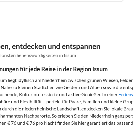
eben, entdecken und entspannen
chönsten Sehenswürdigkeiten in Issum
ungen für jede Reise in der Region Issum
sum liegt idyllisch am Niederrhein zwischen grünen Wiesen, Felde
 Nähe zu kleinen Städtchen wie Geldern und Alpen sowie die en
suchende, Kulturinteressierte und aktive Genießer. In einer
Ferie
phäre und Flexibilität – perfekt für Paare, Familien und kleine Gru
 durch die niederrheinische Landschaft, entdecken Sie lokale Bra
 charmanten Nachbarorte. So erleben Sie den Niederrhein ganz pers
hen € 76 und € 76 pro Nacht finden Sie hier garantiert das passen