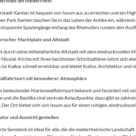
erstadt am Niederrhein
rstadt Xanten ist bequem von Issum aus zu erreichen und ein Highl
en Park Xanten tauchen Sie in das Leben der Antike ein, während
Entspannte Spaziergänge entlang des Rheinufers runden den Ausfl
orischer Marktplatz und Altstadt
ht durch seine mittelalterliche Altstadt mit dem eindrucksvollen 
.-Nicolai-Kirche mit ihren berühmten Schnitzaltären lohnt sich e
ist Kalkar schnell erreichbar und bietet Kultur, Architektur und 
allfahrtsort mit besonderer Atmosphäre
ls bedeutender Marienwallfahrtsort bekannt und fasziniert mit sein
 und die Basilika sind zentrale Anlaufpunkte, dazu gibt es zahlr
 Der Ort bietet sich von Issum aus für einen ruhigen, eindrucksvol
atur und Aussicht genießen
te Sonsbeck ist ideal für alle, die die niederrheinische Landscha