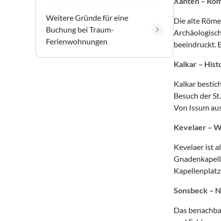
Xanten – Röm
Weitere Gründe für eine
Die alte Röme
Buchung bei Traum-
Archäologisch
Ferienwohnungen
beeindruckt. 
Kalkar – Hist
Kalkar bestic
Besuch der St
Von Issum aus 
Kevelaer – W
Kevelaer ist a
Gnadenkapelle
Kapellenplatz.
Sonsbeck – N
Das benachbar