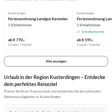
auf die Hochzeit eingestimmt. Wer
5.0
(127)
im Raum Tübingen-Reutlingen-
Kusterdingen
Kusterdingen
Stuttgart eine schöne und
Ferienwohnung Landgut Kemmler
gleichzeitig nette Hofgut-Location
1 Schlafzimmer
1 Schlafzimmer
sucht, ist hier goldrichtig !
Schnellantworter
ab € 770,-
ab € 595,-
2 Gäste / 7 Nächte
2 Gäste / 7 Nächte
Alle anzeigen
Urlaub in der Region Kusterdingen – Entdecke
dein perfektes Reiseziel
Planen Sie Ihren Traumurlaub und entdecken Sie die schönsten
Sehenswürdigkeiten in Kusterdingen