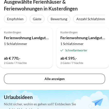
Ausgewählte Ferienhäuser &
Ferienwohnungen in Kusterdingen
Empfohlen
Gäste
Bewertung
Anzahl Schlafzimmer
5.0
(127)
Kusterdingen
Kusterdingen
Ferienwohnung Landgut Kemmler
Ferienwohnung Landgut Kemmler 1
1 Schlafzimmer
1 Schlafzimmer
Schnellantworter
ab € 770,-
ab € 595,-
2 Gäste / 7 Nächte
2 Gäste / 7 Nächte
Alle anzeigen
Urlaubsideen
Nicht sicher, wohin es gehen soll? Entdecken Sie