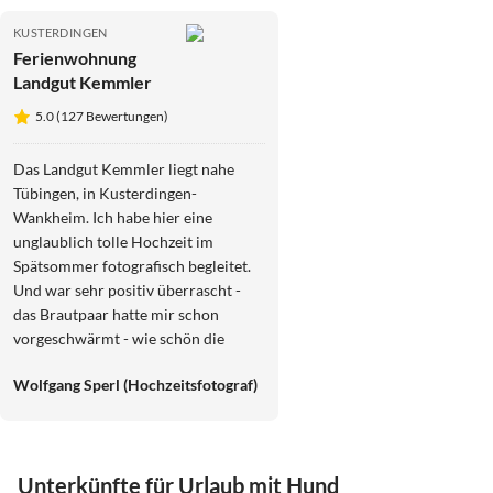
KUSTERDINGEN
Ferienwohnung
Landgut Kemmler
5.0 (127 Bewertungen)
Das Landgut Kemmler liegt nahe
Tübingen, in Kusterdingen-
Wankheim. Ich habe hier eine
unglaublich tolle Hochzeit im
Spätsommer fotografisch begleitet.
Und war sehr positiv überrascht -
das Brautpaar hatte mir schon
vorgeschwärmt - wie schön die
Location hier liegt. Die Festscheune -
Wolfgang Sperl (Hochzeitsfotograf)
ein wirklich stimmungsvoller (hoher)
Raum, um eine Hochzeit zu feiern,
war bezaubernd dekoriert und schon
im Hof / Eingangsbereich wurde man
Unterkünfte für Urlaub mit Hund
mit beschrifteten Holzvertäfelungen