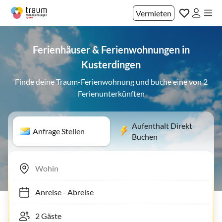
Vermieten
Ferienhäuser & Ferienwohnungen in
Kusterdingen
Finde deine Traum-Ferienwohnung und buche eine von 2
Ferienunterkünften
Aufenthalt Direkt
Anfrage Stellen
Buchen
Anreise
-
Abreise