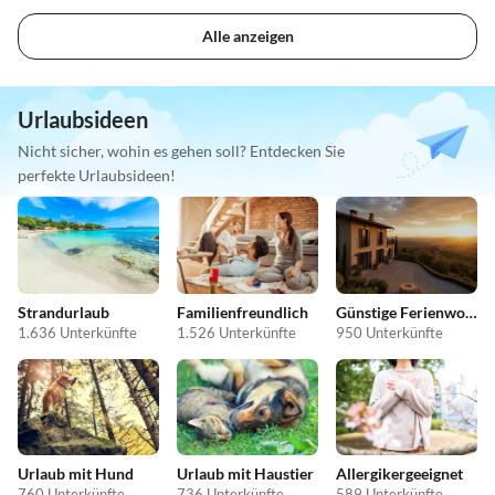
Alle anzeigen
Urlaubsideen
Nicht sicher, wohin es gehen soll? Entdecken Sie
perfekte Urlaubsideen!
Strandurlaub
Familienfreundlich
Günstige Ferienwohnungen
1.636 Unterkünfte
1.526 Unterkünfte
950 Unterkünfte
Urlaub mit Hund
Urlaub mit Haustier
Allergikergeeignet
760 Unterkünfte
736 Unterkünfte
589 Unterkünfte