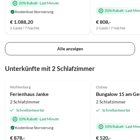
20% Rabatt
·
Last Minute
20% Rabatt
·
Last Min
Kostenlose Stornierung
€ 1.088,20
€ 808,-
2 Gäste / 7 Nächte
2 Gäste / 7 Nächte
Alle anzeigen
Unterkünfte mit 2 Schlafzimmer
4.8
(7)
4.5
(7)
Wohlenberg
Ostsee
Ferienhaus Janke
Bungalow 15 am Ge
2 Schlafzimmer
2 Schlafzimmer
Schnellantworter
Schnellantworter
10% Rabatt
·
Last Minute
10% Rabatt
·
Last Min
Kostenlose Stornierung
€ 878,-
€ 520,-