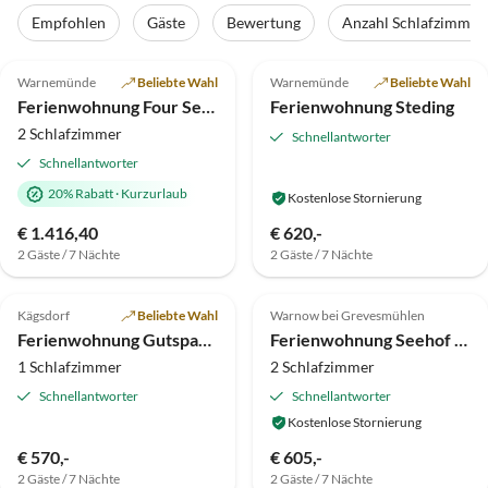
Empfohlen
Gäste
Bewertung
Anzahl Schlafzimmer
5.0
(74)
Top-Inserat
5.0
(9)
Top-Inserat
Warnemünde
Beliebte Wahl
Warnemünde
Beliebte Wahl
Ferienwohnung Four Seasons Sky
Ferienwohnung Steding
2 Schlafzimmer
Schnellantworter
Schnellantworter
20% Rabatt
·
Kurzurlaub
Kostenlose Stornierung
€ 1.416,40
€ 620,-
2 Gäste / 7 Nächte
2 Gäste / 7 Nächte
4.8
(3)
Top-Inserat
5.0
(2)
Top-Inserat
Kägsdorf
Beliebte Wahl
Warnow bei Grevesmühlen
Ferienwohnung Gutspark Seeblick
Ferienwohnung Seehof "Seewiese"
1 Schlafzimmer
2 Schlafzimmer
Schnellantworter
Schnellantworter
Kostenlose Stornierung
€ 570,-
€ 605,-
2 Gäste / 7 Nächte
2 Gäste / 7 Nächte