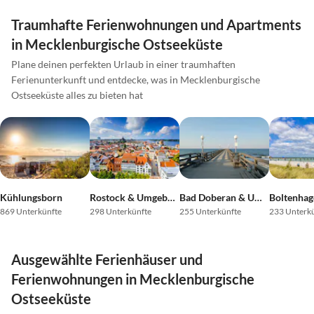
Traumhafte Ferienwohnungen und Apartments
in Mecklenburgische Ostseeküste
Plane deinen perfekten Urlaub in einer traumhaften
Ferienunterkunft und entdecke, was in Mecklenburgische
Ostseeküste alles zu bieten hat
Kühlungsborn
Rostock & Umgebung
Bad Doberan & Umgebung
Boltenhag
869 Unterkünfte
298 Unterkünfte
255 Unterkünfte
233 Unterk
Ausgewählte Ferienhäuser und
Ferienwohnungen in Mecklenburgische
Ostseeküste