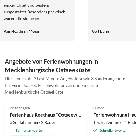
eingerichtet und bestens
ausgestattet.Besonders praktisch
waren die sicheren
Unterstellmöglichkeiten für unsere
Ann-Kathrin Meier
Veit Lang
E-Bikes sowie die Möglichkeit, diese
direkt vor Ort aufzuladen.Die Lage
war ideal-ruhig und dennoch ein
perfekter Ausgangspunkt für
Ausflüge. Die Ostsee war mit dem
Angebote von Ferienwohnungen in
Fahrrad sehr gut und schnell zu
Mecklenburgische Ostseeküste
erreichen, sodass wir viele schöne
Touren unternehmen konnten.
Hier findest du 3 Last Minute Angebote sowie 3 Sonderangebote
Virtuelle
Besonders unsere Kinder hatten
für Ferienhäuser, Ferienwohnungen und Fincas in
Tour
viel Spaß und wir konnten die
Mecklenburgische Ostseeküste
4.9
(15)
Top-Inserat
5.0
(7)
gemeinsame Zeit in vollen Zügen
genießen. Die Gastgeber waren
Boltenhagen
Ostsee
Super-Gastgeber
sehr freundlich und hilfsbereit. Wir
Ferienhaus Reethaus "Ostseewelle"
kommen gerne wieder und können
3 Schlafzimmer· 2 Bäder
1 Schlafzimmer· 1 Bäd
die Ferienwohnung
Schnellantworter
Schnellantworter
uneingeschränkt weiterempfehlen!