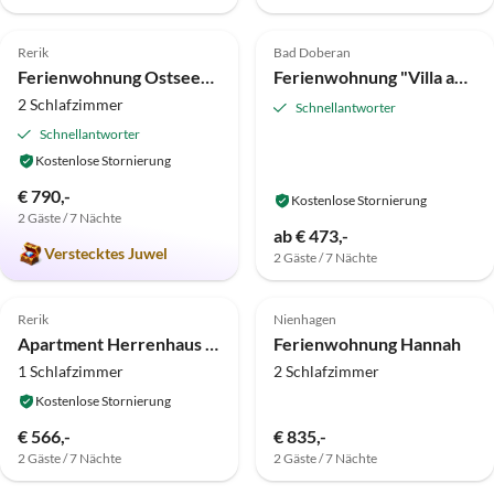
5.0
(2)
Top-Inserat
5.0
(1)
Top-Inserat
Rerik
Bad Doberan
Ferienwohnung Ostseesand 4 Reriker Tied
Ferienwohnung "Villa am Waldweg"
2 Schlafzimmer
Schnellantworter
Schnellantworter
Kostenlose Stornierung
€ 790,-
Kostenlose Stornierung
2 Gäste / 7 Nächte
ab € 473,-
Verstecktes Juwel
2 Gäste / 7 Nächte
Top-Inserat
Top-Inserat
Rerik
Nienhagen
Apartment Herrenhaus App. 08
Ferienwohnung Hannah
1 Schlafzimmer
2 Schlafzimmer
Kostenlose Stornierung
€ 566,-
€ 835,-
2 Gäste / 7 Nächte
2 Gäste / 7 Nächte