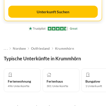
Unterkunft Suchen
. . .
Nordsee
Ostfriesland
Krummhörn
Typische Unterkünfte in Krummhörn
Ferienwohnung
Ferienhaus
Bungalow
496
Unterkünfte
301
Unterkünfte
1
Unterkunft