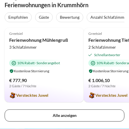
Ferienwohnungen in Krummhörn
Empfohlen
Gäste
Bewertung
Anzahl Schlafzimmer
4.9
(46)
Top-Inserat
5.0
(34)
Greetsiel
Greetsiel
Ferienwohnung Mühlengruß
Ferienwohnung Tie
3 Schlafzimmer
2 Schlafzimmer
Schnellantworter
10% Rabatt
·
Sonderangebot
10% Rabatt
·
Sondera
Kostenlose Stornierung
Kostenlose Stornierung
€ 777,90
€ 1.006,10
2 Gäste / 7 Nächte
2 Gäste / 7 Nächte
Verstecktes Juwel
Verstecktes Juwel
Alle anzeigen