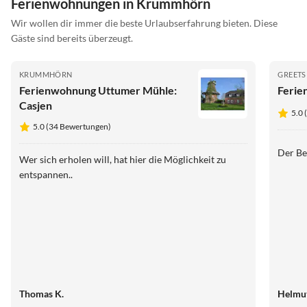
Ferienwohnungen in Krummhörn
Wir wollen dir immer die beste Urlaubserfahrung bieten. Diese
Gäste sind bereits überzeugt.
KRUMMHÖRN
GREETS
Ferienwohnung Uttumer Mühle:
Ferie
Casjen
5.0
5.0 (34 Bewertungen)
Der Be
Wer sich erholen will, hat hier die Möglichkeit zu
entspannen..
Thomas K.
Helmut