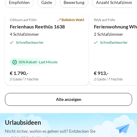
Empfohlen
Gäste
Bewertung
Anzahl Schlafzimmer
5.0
(22)
Top-Inserat
5.0
(8)
Oldsum auf Föhr
Beliebte Wahl
Wyk auf Föhr
Ferienhaus Reethüs 1638
Ferienwohnung Whg.
4 Schlafzimmer
2 Schlafzimmer
Schnellantworter
Schnellantworter
30% Rabatt
·
Last Minute
€ 1.790,-
€ 913,-
2 Gäste / 7 Nächte
2 Gäste / 7 Nächte
Alle anzeigen
Urlaubsideen
Nicht sicher, wohin es gehen soll? Entdecken Sie