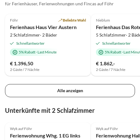
für Ferienhäuser, Ferienwohnungen und Fincas auf Föhr
4.8
(6)
4.9
(4)
Föhr
Beliebte Wahl
Nieblum
Ferienhaus Haus Vier Austern
Ferienhaus Das Rot
2 Schlafzimmer· 2 Bäder
5 Schlafzimmer· 2 Bäd
Schnellantworter
Schnellantworter
5% Rabatt
·
Last Minute
5% Rabatt
·
Last Minu
€ 1.396,50
€ 1.862,-
2 Gäste / 7 Nächte
2 Gäste / 7 Nächte
Alle anzeigen
Unterkünfte mit 2 Schlafzimmer
5.0
(8)
Top-Inserat
3.5
(4)
Wyk auf Föhr
Wyk auf Föhr
Ferienwohnung Whg. 1 EG links
Ferienwohnung Hall