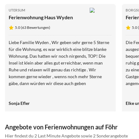
UTERSUM
BORGS
Ferienwohnung Haus Wyden
Ferie
5.0 (63 Bewertungen)
5.0
Liebe Familie Wyden , Wir geben sehr gerne 5 Sterne
Die Fe
für die Wohnung, es war wirklich eine blitze blanke
ausges
Wohnung. Das hatten wir noch nirgends, TOP! Die
bequem
Insel ist klein aber alles gut erreichbar, wenn man
ruhig 
Ruhe und relaxen will genau das richtige . Wir
zu ein
kommen gerne wieder , wenns noch mehr Sterne
Gastge
gäbe, dann würden wir diese auch geben
angeme
Sonja Efler
Elke u
Angebote von Ferienwohnungen auf Föhr
Hier findest du 2 Last Minute Angebote sowie 2 Sonderangebote