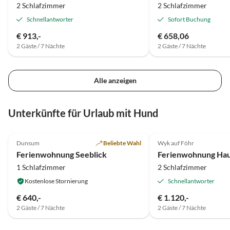
2 Schlafzimmer
2 Schlafzimmer
Schnellantworter
Sofort Buchung
€ 913,-
€ 658,06
2 Gäste / 7 Nächte
2 Gäste / 7 Nächte
Alle anzeigen
Unterkünfte für Urlaub mit Hund
5.0
(5)
Top-Inserat
4.7
(3)
Dunsum
Beliebte Wahl
Wyk auf Föhr
Ferienwohnung Seeblick
1 Schlafzimmer
2 Schlafzimmer
Kostenlose Stornierung
Schnellantworter
€ 640,-
€ 1.120,-
2 Gäste / 7 Nächte
2 Gäste / 7 Nächte